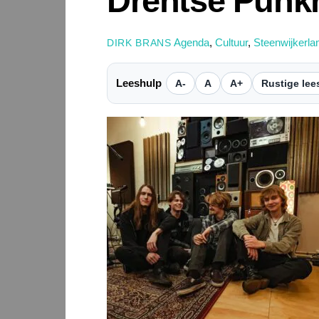
Drentse Punkr
Agenda
,
Cultuur
,
Steenwijkerla
DIRK BRANS
Leeshulp
A-
A
A+
Rustige lee