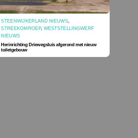
STEENWIJKERLAND NIEUWS
,
STREEKOMROEP
,
WESTSTELLINGWERF
NIEUWS
Herinrichting Driewegsluis afgerond met nieuw
toiletgebouw