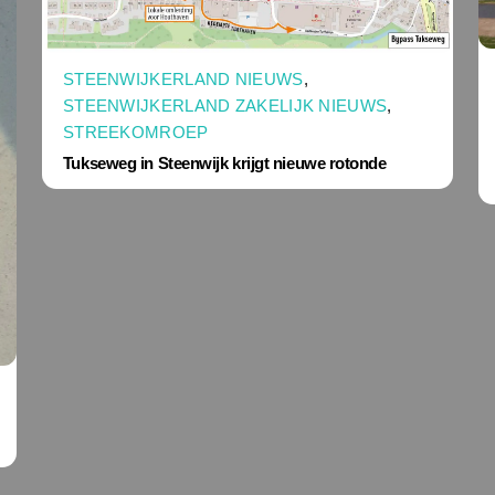
STEENWIJKERLAND NIEUWS
,
STEENWIJKERLAND ZAKELIJK NIEUWS
,
STREEKOMROEP
Tukseweg in Steenwijk krijgt nieuwe rotonde