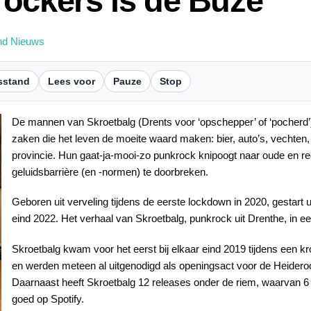
ockers is de Buze
nd Nieuws
sstand
Lees voor
Pauze
Stop
De mannen van Skroetbalg (Drents voor ‘opschepper’ of ‘pocherd’
zaken die het leven de moeite waard maken: bier, auto’s, vechten
provincie. Hun gaat-ja-mooi-zo punkrock knipoogt naar oude en r
geluidsbarrière (en -normen) te doorbreken.
Geboren uit verveling tijdens de eerste lockdown in 2020, gestart
eind 2022. Het verhaal van Skroetbalg, punkrock uit Drenthe, in e
Skroetbalg kwam voor het eerst bij elkaar eind 2019 tijdens een 
en werden meteen al uitgenodigd als openingsact voor de Heideroo
Daarnaast heeft Skroetbalg 12 releases onder de riem, waarvan 6 
goed op Spotify.