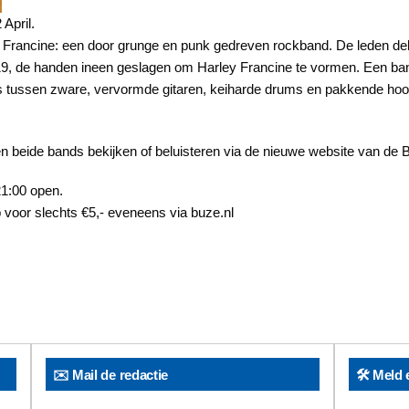
April.
ancine: een door grunge en punk gedreven rockband. De leden delen 
9, de handen ineen geslagen om Harley Francine te vormen. Een band 
s tussen zware, vervormde gitaren, keiharde drums en pakkende ho
n beide bands bekijken of beluisteren via de nieuwe website van de
1:00 open.
p voor slechts €5,- eveneens via buze.nl
✉️ Mail de redactie
🛠️ Meld 