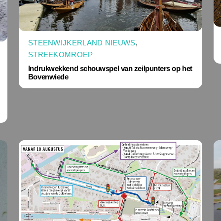
STEENWIJKERLAND NIEUWS
,
STREEKOMROEP
Indrukwekkend schouwspel van zeilpunters op het
Bovenwiede