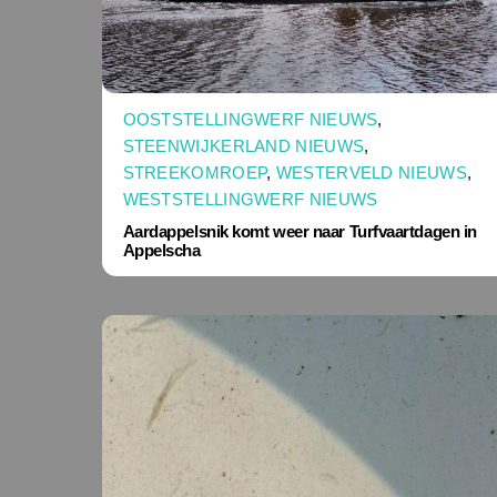
OOSTSTELLINGWERF NIEUWS
,
STEENWIJKERLAND NIEUWS
,
STREEKOMROEP
,
WESTERVELD NIEUWS
,
WESTSTELLINGWERF NIEUWS
Aardappelsnik komt weer naar Turfvaartdagen in
Appelscha