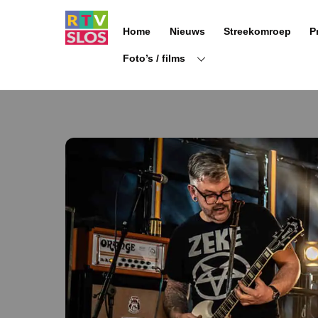
Ga
naar
Home
Nieuws
Streekomroep
P
de
inhoud
Foto’s / films