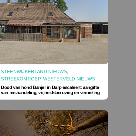
STEENWIJKERLAND NIEUWS
,
STREEKOMROEP
,
WESTERVELD NIEUWS
Dood van hond Banjer in Darp escaleert: aangifte
van mishandeling, vrijheidsberoving en vernieling