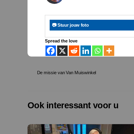
📷 Stuur jouw foto
Spread the love
De missie van Van Muiswinkel
Ook interessant voor u