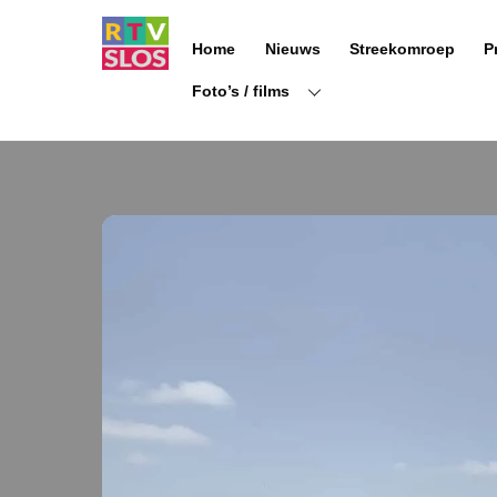
Ga
naar
Home
Nieuws
Streekomroep
P
de
inhoud
Foto’s / films