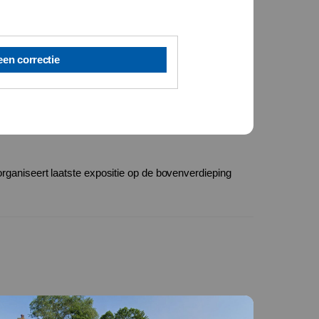
een correctie
organiseert laatste expositie op de bovenverdieping