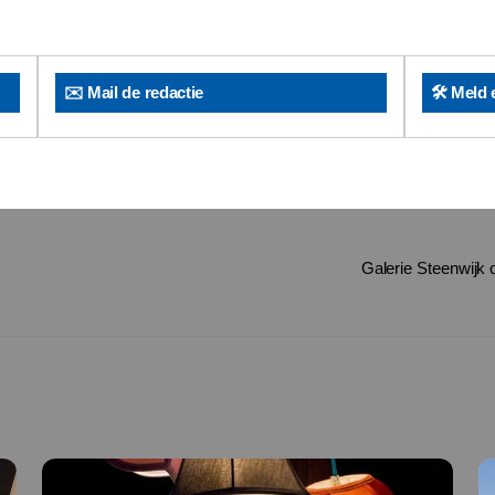
✉️ Mail de redactie
🛠️ Meld 
Galerie Steenwijk 