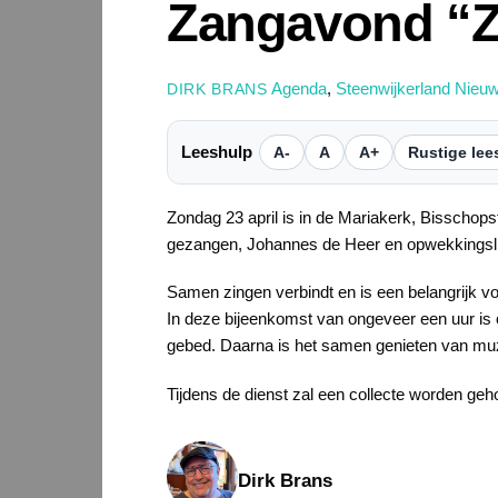
Zangavond “Z
Agenda
,
Steenwijkerland Nieu
DIRK BRANS
Leeshulp
A-
A
A+
Rustige lee
Zondag 23 april is in de Mariakerk, Bisschop
gezangen, Johannes de Heer en opwekkingslie
Samen zingen verbindt en is een belangrijk vo
In deze bijeenkomst van ongeveer een uur is 
gebed. Daarna is het samen genieten van mu
Tijdens de dienst zal een collecte worden ge
Dirk Brans