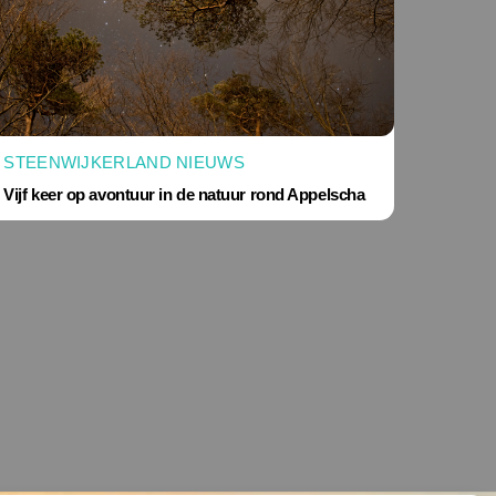
STEENWIJKERLAND NIEUWS
Vijf keer op avontuur in de natuur rond Appelscha