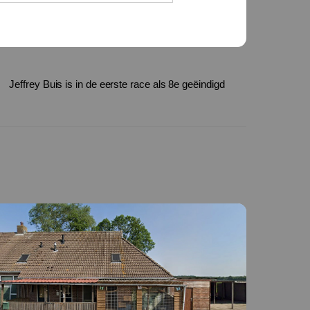
Jeffrey Buis is in de eerste race als 8e geëindigd