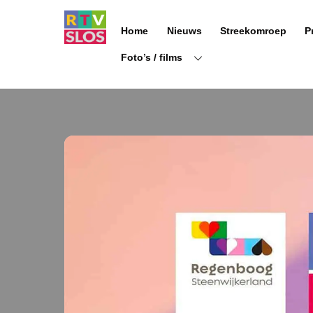
Ga
naar
Home
Nieuws
Streekomroep
P
de
inhoud
Foto’s / films