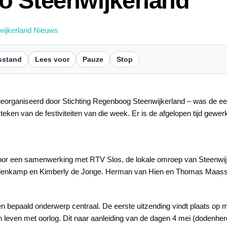
o Steenwijkerland
wijkerland Nieuws
sstand
Lees voor
Pauze
Stop
georganiseerd door Stichting Regenboog Steenwijkerland – was de e
 teken van de festiviteiten van die week. Er is de afgelopen tijd gew
door een samenwerking met RTV Slos, de lokale omroep van Steenwij
olenkamp en Kimberly de Jonge. Herman van Hien en Thomas Maass
en bepaald onderwerp centraal. De eerste uitzending vindt plaats o
an leven met oorlog. Dit naar aanleiding van de dagen 4 mei (dodenher