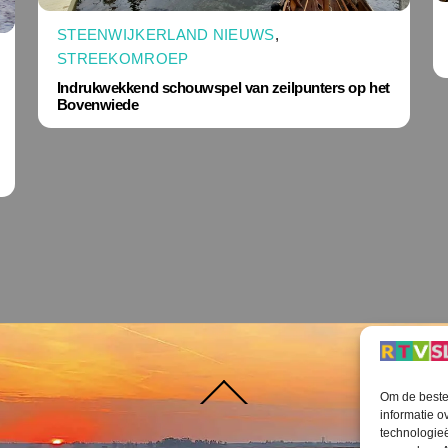
STEENWIJKERLAND NIEUWS
,
STREEKOMROEP
Indrukwekkend schouwspel van zeilpunters op het
Bovenwiede
Terug
Om de beste 
naar
boven
informatie o
technologieë