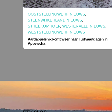
OOSTSTELLINGWERF NIEUWS
,
STEENWIJKERLAND NIEUWS
,
STREEKOMROEP
,
WESTERVELD NIEUWS
,
WESTSTELLINGWERF NIEUWS
Aardappelsnik komt weer naar Turfvaartdagen in
Appelscha