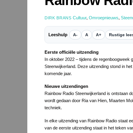
Rainbow Radi
Cultuur
,
Omroepnieuws
,
Steen
DIRK BRANS
Leeshulp
A-
A
A+
Rustige lee
Eerste officiële uitzending
In oktober 2022 – tijdens de regenboogweek 
Steenwijkerland. Deze uitzending stond in het
komende jaar.
Nieuwe uitzendingen
Rainbow Radio Steenwijkerland is ontstaan 
wordt gedaan door Ria van Hien, Maarten M
techniek.
In elke uitzending van Rainbow Radio staat e
van de eerste uitzending staat in het teken v