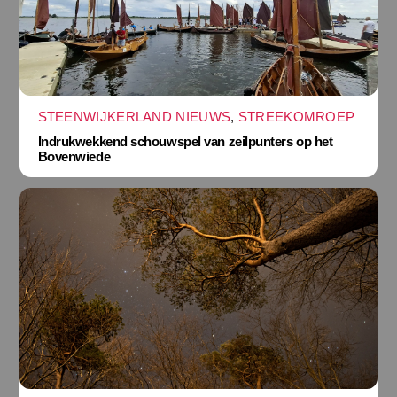
STEENWIJKERLAND NIEUWS
,
STREEKOMROEP
Indrukwekkend schouwspel van zeilpunters op het
Bovenwiede