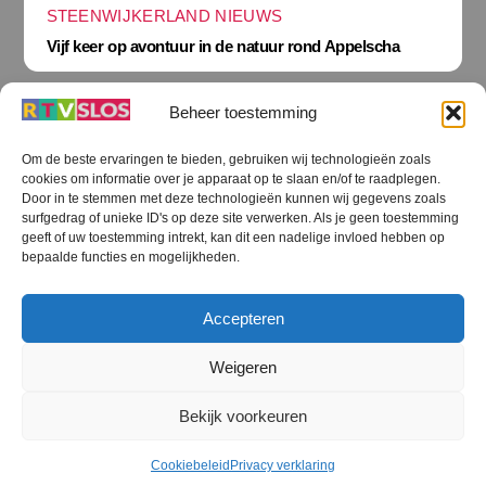
STEENWIJKERLAND NIEUWS
Vijf keer op avontuur in de natuur rond Appelscha
Beheer toestemming
Om de beste ervaringen te bieden, gebruiken wij technologieën zoals
cookies om informatie over je apparaat op te slaan en/of te raadplegen.
Terug
Door in te stemmen met deze technologieën kunnen wij gegevens zoals
naar
boven
surfgedrag of unieke ID's op deze site verwerken. Als je geen toestemming
geeft of uw toestemming intrekt, kan dit een nadelige invloed hebben op
RTV SLOS
bepaalde functies en mogelijkheden.
Colofon
Klachten
Privacy verklaring
Disclaimer
Accepteren
Voorwaarden WiFi
RTV SLOS ANBI
Contact
Cookiebeleid (EU)
Terms and Conditions
Weigeren
©
RTV SLOS
2026
Bekijk voorkeuren
All Rights Reserved.
Designed by Dirk Brans
Cookiebeleid
Privacy verklaring