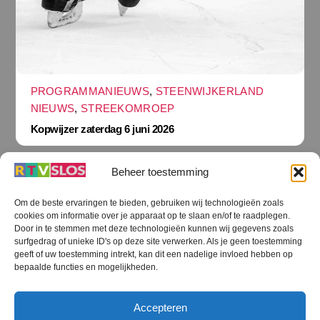
PROGRAMMANIEUWS
,
STEENWIJKERLAND
NIEUWS
,
STREEKOMROEP
Kopwijzer zaterdag 6 juni 2026
Beheer toestemming
Om de beste ervaringen te bieden, gebruiken wij technologieën zoals
cookies om informatie over je apparaat op te slaan en/of te raadplegen.
Terug
Door in te stemmen met deze technologieën kunnen wij gegevens zoals
naar
boven
surfgedrag of unieke ID's op deze site verwerken. Als je geen toestemming
geeft of uw toestemming intrekt, kan dit een nadelige invloed hebben op
RTV SLOS
bepaalde functies en mogelijkheden.
Colofon
Klachten
Privacy verklaring
Disclaimer
Accepteren
Voorwaarden WiFi
RTV SLOS ANBI
Contact