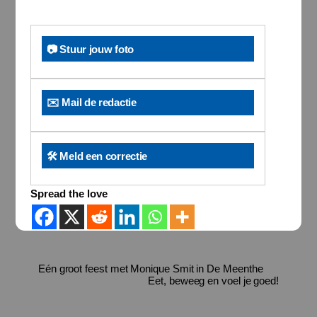
📷 Stuur jouw foto
✉️ Mail de redactie
🛠️ Meld een correctie
Spread the love
Eén groot feest met Monique Smit in De Meenthe
Eet, beweeg en voel je goed!