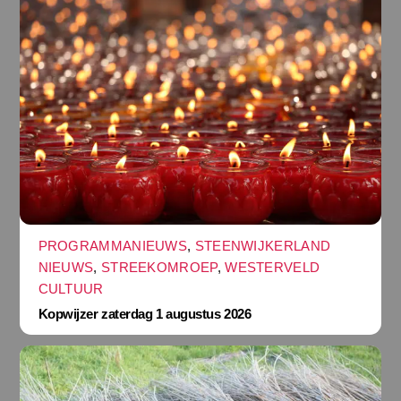
PROGRAMMANIEUWS
,
STEENWIJKERLAND
NIEUWS
,
STREEKOMROEP
,
WESTERVELD
CULTUUR
Kopwijzer zaterdag 1 augustus 2026