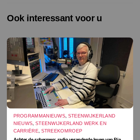
Ook interessant voor u
PROGRAMMANIEUWS
,
STEENWIJKERLAND
NIEUWS
,
STEENWIJKERLAND WERK EN
CARRIÈRE
,
STREEKOMROEP
Achter de schermen: radio veranderde leven van Ria