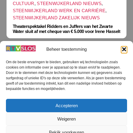
CULTUUR
,
STEENWIJKERLAND NIEUWS
,
STEENWIJKERLAND WERK EN CARRIÈRE
,
STEENWIJKERLAND ZAKELIJK NIEUWS
Theaterspektakel Ridders en Juffers van het Zwarte
Water sluit af met cheque van € 5.000 voor Irene Hasselt
Beheer toestemming
Om de beste ervaringen te bieden, gebruiken wij technologieën zoals
cookies om informatie over je apparaat op te slaan en/of te raadplegen.
Terug
Door in te stemmen met deze technologieën kunnen wij gegevens zoals
naar
boven
surfgedrag of unieke ID's op deze site verwerken. Als je geen toestemming
geeft of uw toestemming intrekt, kan dit een nadelige invloed hebben op
RTV SLOS
bepaalde functies en mogelijkheden.
Colofon
Klachten
Privacy verklaring
Disclaimer
Accepteren
Voorwaarden WiFi
RTV SLOS ANBI
Contact
Cookiebeleid (EU)
Terms and Conditions
Weigeren
©
RTV SLOS
2026
Bekijk voorkeuren
All Rights Reserved.