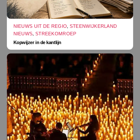
NIEUWS UIT DE REGIO
,
STEENWIJKERLAND
NIEUWS
,
STREEKOMROEP
Kopwijzer in de kantlijn