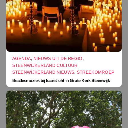
AGENDA
,
NIEUWS UIT DE REGIO
,
STEENWIJKERLAND CULTUUR
,
STEENWIJKERLAND NIEUWS
,
STREEKOMROEP
Beatlesmuziek bij kaarslicht in Grote Kerk Steenwijk