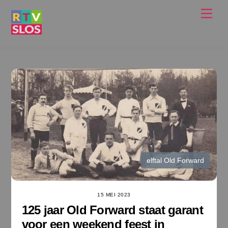
Ga
Men
naar
de
inhoud
elftal Old Forward
15 MEI 2023
125 jaar Old Forward staat garant
voor een weekend feest in