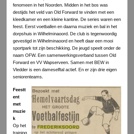
fenomeen in het Noorden. Midden in het bos was
destijds het veld van Old Forward te vinden met een
kleedkamer en een kleine kantine. De series waren een
feest. Eerst voetballen en daarna muziek en bal in het
dorpshuis in Wilhelminaoord. De club is tegenwoordig
gevestigd in Wilhelminaoord en heeft daar een mooi
sportpark tot zijn beschikking. De jeugd speelt onder de
naam OFW. Een samenwerkingsverband tussen Old
Forward en VV Wapserveen. Samen met BEW in
Vledder is een dameselftal actief. En er zijn drie eigen
seniorenteams.
Feestt
ent
met
muzie
k
Op het
training