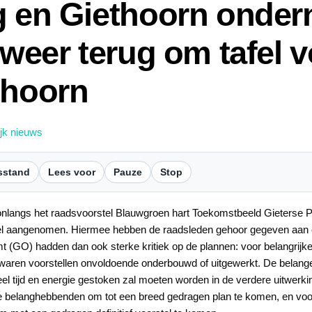
g en Giethoorn onde
 weer terug om tafel 
thoorn
ijk nieuws
sstand
Lees voor
Pauze
Stop
onlangs het raadsvoorstel Blauwgroen hart Toekomstbeeld Gieterse
 aangenomen. Hiermee hebben de raadsleden gehoor gegeven aan een
(GO) hadden dan ook sterke kritiek op de plannen: voor belangrijke
ren voorstellen onvoldoende onderbouwd of uitgewerkt. De belangenv
veel tijd en energie gestoken zal moeten worden in de verdere uitwerk
 belanghebbenden om tot een breed gedragen plan te komen, en voor