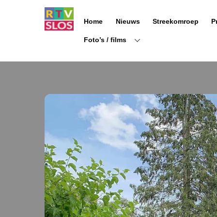
Ga
naar
Home
Nieuws
Streekomroep
P
de
inhoud
Foto’s / films