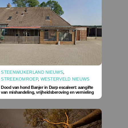
STEENWIJKERLAND NIEUWS
,
STREEKOMROEP
,
WESTERVELD NIEUWS
Dood van hond Banjer in Darp escaleert: aangifte
van mishandeling, vrijheidsberoving en vernieling