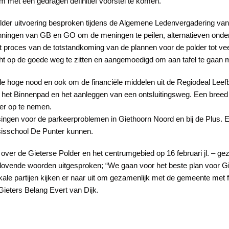
m met een gedragen definitief voorstel te komen.
older uitvoering besproken tijdens de Algemene Ledenvergadering van
panningen van GB en GO om de meningen te peilen, alternatieven onde
proces van de totstandkoming van de plannen voor de polder tot veel
cht op de goede weg te zitten en aangemoedigd om aan tafel te gaan
 de hoge nood en ook om de financiële middelen uit de Regiodeal Leefbaa
het Binnenpad en het aanleggen van een ontsluitingsweg. Een breed
der op te nemen.
ingen voor de parkeerproblemen in Giethoorn Noord en bij de Plus. 
asisschool De Punter kunnen.
over de Gieterse Polder en het centrumgebied op 16 februari jl. – 
lovende woorden uitgesproken; “We gaan voor het beste plan voor Gi
ale partijen kijken er naar uit om gezamenlijk met de gemeente met f
t Gieters Belang Evert van Dijk.