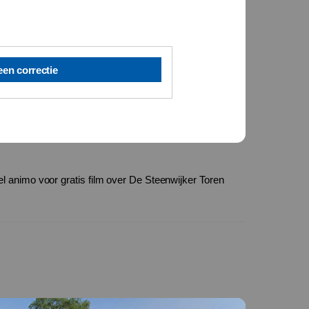
een correctie
l animo voor gratis film over De Steenwijker Toren