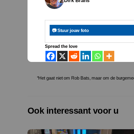
Dirk Brans
📷 Stuur jouw foto
Spread the love
“Het gaat niet om Rob Bats, maar om de burgeme
Ook interessant voor u