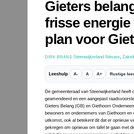
Gieters belan
frisse energie
plan voor Gie
Steenwijkerland Nieuws
,
Zakel
DIRK BRANS
Leeshulp
A-
A
A+
Rustige lee
De gemeenteraad van Steenwijkerland heeft 
geamendeerd en een aangepast raadsvoorstel
Gieters Belang (GB) en Giethoorn Onderneemt 
bewoners en ondernemers van Giethoorn en wa
uitkomst, ook al betekent dit dat er opnieuw 
gekregen om opnieuw om tafel te gaan met de