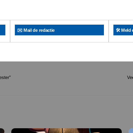
✉️ Mail de redactie
🛠️ Meld 
ester”
Vee