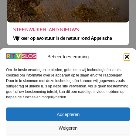
STEENWIJKERLAND NIEUWS
Vijf keer op avontuur in de natuur rond Appelscha
Beheer toestemming
Om de beste ervaringen te bieden, gebruiken wij technologieën zoals
cookies om informatie over je apparaat op te slaan en/of te raadplegen.
Terug
Door in te stemmen met deze technologieën kunnen wij gegevens zoals
naar
boven
surfgedrag of unieke ID's op deze site verwerken. Als je geen toestemming
geeft of uw toestemming intrekt, kan dit een nadelige invloed hebben op
RTV SLOS
bepaalde functies en mogelijkheden.
Colofon
Klachten
Privacy verklaring
Disclaimer
Accepteren
Voorwaarden WiFi
RTV SLOS ANBI
Contact
Cookiebeleid (EU)
Terms and Conditions
Weigeren
©
RTV SLOS
2026