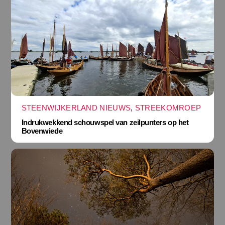
STEENWIJKERLAND NIEUWS
,
STREEKOMROEP
Indrukwekkend schouwspel van zeilpunters op het
Bovenwiede