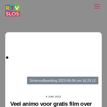
Ga
Men
naar
de
inhoud
Scherm­afbeelding 2023-06-06 om 16.29.12
6 JUNI 2023
Veel animo voor gratis film over