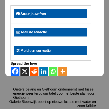
📷 Stuur jouw foto
✉️ Mail de redactie
🛠️ Meld een correctie
Spread the love
Gieters belang en Giethoorn onderneemt met frisse
energie weer terug om tafel voor het beste plan voor
Giethoorn
Galerie Steenwijk opent op nieuwe locatie met vader en
zoon Krikke