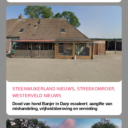
STEENWIJKERLAND NIEUWS
,
STREEKOMROEP
,
WESTERVELD NIEUWS
Dood van hond Banjer in Darp escaleert: aangifte van
mishandeling, vrijheidsberoving en vernieling