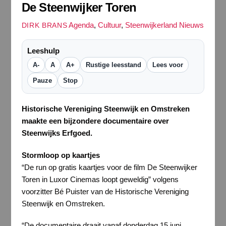
De Steenwijker Toren
Agenda
,
Cultuur
,
Steenwijkerland Nieuws
DIRK BRANS
Leeshulp
A-
A
A+
Rustige leesstand
Lees voor
Pauze
Stop
Historische Vereniging Steenwijk en Omstreken
maakte een bijzondere documentaire over
Steenwijks Erfgoed.
Stormloop op kaartjes
“De run op gratis kaartjes voor de film De Steenwijker
Toren in Luxor Cinemas loopt geweldig” volgens
voorzitter Bé Puister van de Historische Vereniging
Steenwijk en Omstreken.
“De documentaire draait vanaf donderdag 15 juni