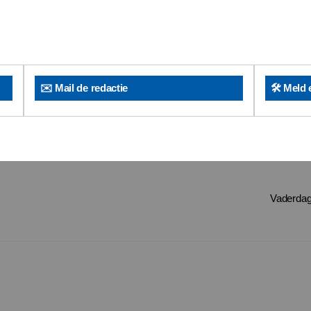
✉️ Mail de redactie
🛠️ Meld 
Vaderdag