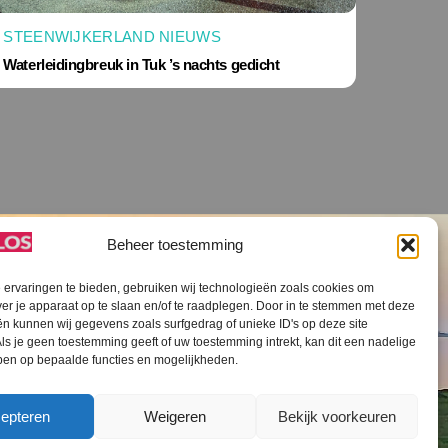
STEENWIJKERLAND NIEUWS
Waterleidingbreuk in Tuk ’s nachts gedicht
Beheer toestemming
ervaringen te bieden, gebruiken wij technologieën zoals cookies om
ver je apparaat op te slaan en/of te raadplegen. Door in te stemmen met deze
n kunnen wij gegevens zoals surfgedrag of unieke ID's op deze site
ls je geen toestemming geeft of uw toestemming intrekt, kan dit een nadelige
V SLOS ANBI
Contact
Cookiebeleid (EU)
ben op bepaalde functies en mogelijkheden.
epteren
Weigeren
Bekijk voorkeuren