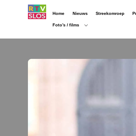
Ga
naar
Home
Nieuws
Streekomroep
P
de
inhoud
Foto’s / films