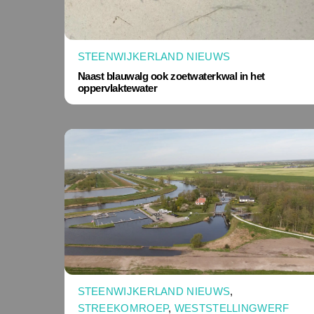
STEENWIJKERLAND NIEUWS
Naast blauwalg ook zoetwaterkwal in het
oppervlaktewater
STEENWIJKERLAND NIEUWS
,
STREEKOMROEP
,
WESTSTELLINGWERF