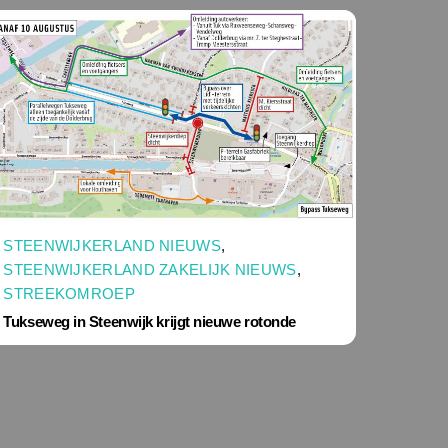
STEENWIJKERLAND NIEUWS
,
STEENWIJKERLAND ZAKELIJK NIEUWS
,
STREEKOMROEP
Tukseweg in Steenwijk krijgt nieuwe rotonde