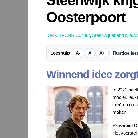
Steenwijk krij
Oosterpoort
Cultuur
,
Steenwijkerland Nieuw
DIRK BRANS
Leeshulp
A-
A
A+
Rustige lee
Winnend idee zorgt
In 2021 hee
mooier, leuk
creëren op h
maken.
Provincie Ov
Het voorstel