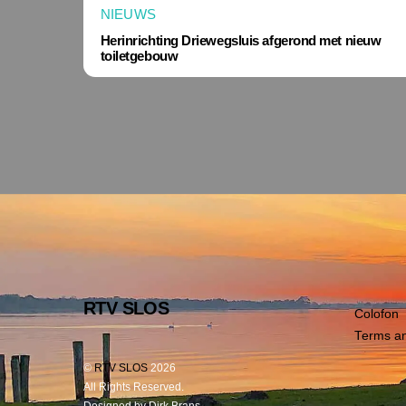
NIEUWS
Herinrichting Driewegsluis afgerond met nieuw
toiletgebouw
RTV SLOS
Colofon
Terms an
©
RTV SLOS
2026
All Rights Reserved.