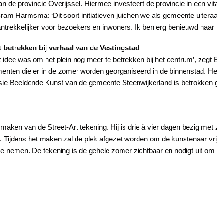
n de provincie Overijssel. Hiermee investeert de provincie in een vita
am Harmsma: ‘Dit soort initiatieven juichen we als gemeente uiter
ntrekkelijker voor bezoekers en inwoners. Ik ben erg benieuwd naar h
 betrekken bij verhaal van de Vestingstad
t idee was om het plein nog meer te betrekken bij het centrum’, zegt
enten die er in de zomer worden georganiseerd in de binnenstad. Het 
issie Beeldende Kunst van de gemeente Steenwijkerland is betrokken g
aken van de Street-Art tekening. Hij is drie à vier dagen bezig met z
. Tijdens het maken zal de plek afgezet worden om de kunstenaar vrij
e nemen. De tekening is de gehele zomer zichtbaar en nodigt uit om l