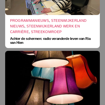
PROGRAMMANIEUWS
,
STEENWIJKERLAND
NIEUWS
,
STEENWIJKERLAND WERK EN
CARRIÈRE
,
STREEKOMROEP
Achter de schermen: radio veranderde leven van Ria
van Hien