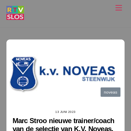
Ga
Men
naar
de
inhoud
noveas
13 JUNI 2023
Marc Stroo nieuwe trainer/coach
van de selectie van K.V. Noveas.