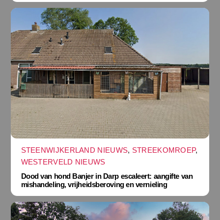
STEENWIJKERLAND NIEUWS
,
STREEKOMROEP
,
WESTERVELD NIEUWS
Dood van hond Banjer in Darp escaleert: aangifte van
mishandeling, vrijheidsberoving en vernieling