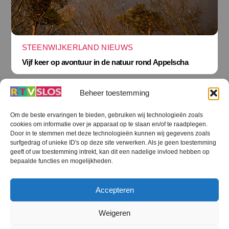
STEENWIJKERLAND NIEUWS
Vijf keer op avontuur in de natuur rond Appelscha
Beheer toestemming
Om de beste ervaringen te bieden, gebruiken wij technologieën zoals
cookies om informatie over je apparaat op te slaan en/of te raadplegen.
Terug
Door in te stemmen met deze technologieën kunnen wij gegevens zoals
naar
boven
surfgedrag of unieke ID's op deze site verwerken. Als je geen toestemming
geeft of uw toestemming intrekt, kan dit een nadelige invloed hebben op
RTV SLOS
bepaalde functies en mogelijkheden.
Colofon
Klachten
Privacy verklaring
Disclaimer
Accepteren
Voorwaarden WiFi
RTV SLOS ANBI
Contact
Cookiebeleid (EU)
Terms and Conditions
Weigeren
©
RTV SLOS
2026