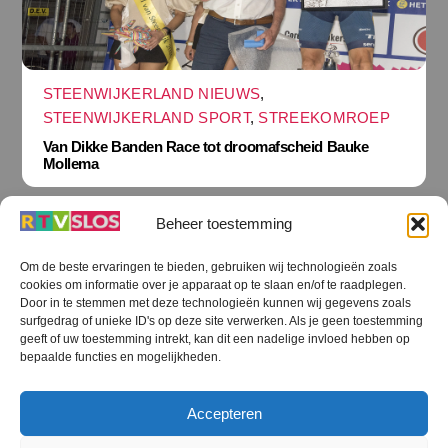
STEENWIJKERLAND NIEUWS
,
STEENWIJKERLAND SPORT
,
STREEKOMROEP
Van Dikke Banden Race tot droomafscheid Bauke
Mollema
Beheer toestemming
Om de beste ervaringen te bieden, gebruiken wij technologieën zoals
cookies om informatie over je apparaat op te slaan en/of te raadplegen.
Terug
Door in te stemmen met deze technologieën kunnen wij gegevens zoals
naar
boven
surfgedrag of unieke ID's op deze site verwerken. Als je geen toestemming
geeft of uw toestemming intrekt, kan dit een nadelige invloed hebben op
RTV SLOS
bepaalde functies en mogelijkheden.
Colofon
Klachten
Privacy verklaring
Disclaimer
Accepteren
Voorwaarden WiFi
RTV SLOS ANBI
Contact
Cookiebeleid (EU)
Terms and Conditions