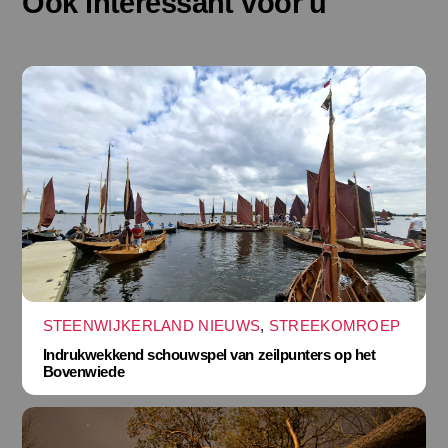
Ook interessant voor u
STEENWIJKERLAND NIEUWS
,
STREEKOMROEP
Indrukwekkend schouwspel van zeilpunters op het
Bovenwiede