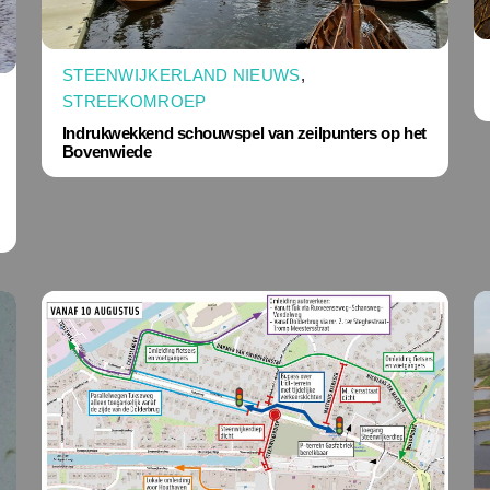
STEENWIJKERLAND NIEUWS
,
STREEKOMROEP
Indrukwekkend schouwspel van zeilpunters op het
Bovenwiede