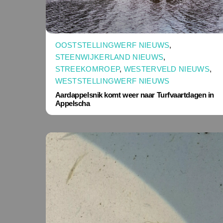
OOSTSTELLINGWERF NIEUWS
,
STEENWIJKERLAND NIEUWS
,
STREEKOMROEP
,
WESTERVELD NIEUWS
,
WESTSTELLINGWERF NIEUWS
Aardappelsnik komt weer naar Turfvaartdagen in
Appelscha