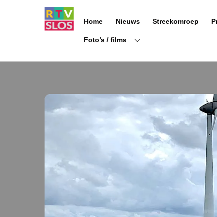
Ga
naar
Home
Nieuws
Streekomroep
P
de
inhoud
Foto’s / films