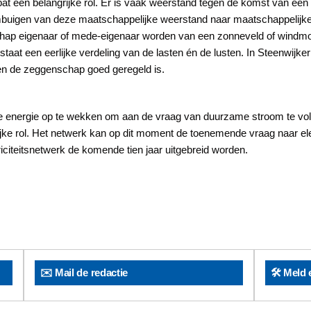
t een belangrijke rol. Er is vaak weerstand tegen de komst van een w
ombuigen van deze maatschappelijke weerstand naar maatschappelijke
chap eigenaar of mede-eigenaar worden van een zonneveld of windmo
aat een eerlijke verdeling van de lasten én de lusten. In Steenwijk
en de zeggenschap goed geregeld is.
 energie op te wekken om aan de vraag van duurzame stroom te vold
grijke rol. Het netwerk kan op dit moment de toenemende vraag naar ele
iciteitsnetwerk de komende tien jaar uitgebreid worden.
✉️ Mail de redactie
🛠️ Meld 