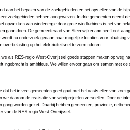
rkt aan het bepalen van de zoekgebieden en het opstellen van de bij
f meer zoekgebieden hebben aangewezen. In drie gemeenten neemt de
et opwekken van windenergie door grote windturbines is het van bela
willen gaan doen. De gemeenteraad van Steenwijkerland heeft ook aang
 wordt nu onderzoek gedaan naar mogelijke locaties voor plaatsing 
 overbelasting op het elektriciteitsnet te verminderen.
t we als RES-regio West-Overijssel goede stappen maken op weg naar
 ingebracht is ambitieus. We willen ervoor gaan om samen met de sa
ie dat het in veel gemeenten goed gaat met het vaststellen van zoe
en we daarom de realisatie van windprojecten versnellen. Door de int
g in gang worden gezet. Daarbij hebben gemeenten, provincie, netbehe
ijer van de RES-regio West-Overijssel.