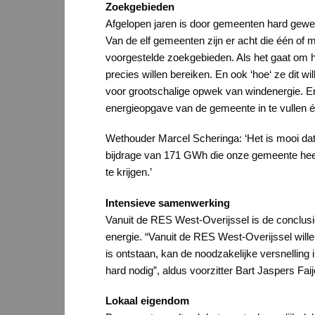
Zoekgebieden
Afgelopen jaren is door gemeenten hard gewe
Van de elf gemeenten zijn er acht die één o
voorgestelde zoekgebieden. Als het gaat om h
precies willen bereiken. En ook ‘hoe‘ ze dit 
voor grootschalige opwek van windenergie. Er
energieopgave van de gemeente in te vullen én
Wethouder Marcel Scheringa: ‘Het is mooi da
bijdrage van 171 GWh die onze gemeente heeft
te krijgen.’
Intensieve samenwerking
Vanuit de RES West-Overijssel is de conclus
energie. “Vanuit de RES West-Overijssel will
is ontstaan, kan de noodzakelijke versnellin
hard nodig”, aldus voorzitter Bart Jaspers Fa
Lokaal eigendom