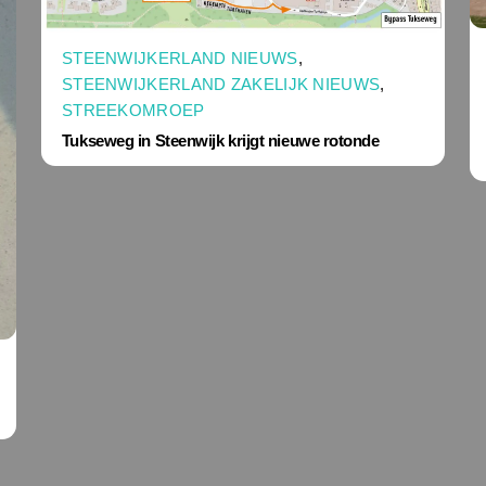
STEENWIJKERLAND NIEUWS
,
STEENWIJKERLAND ZAKELIJK NIEUWS
,
STREEKOMROEP
Tukseweg in Steenwijk krijgt nieuwe rotonde