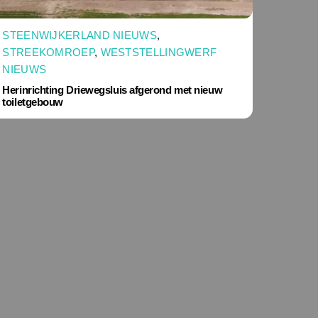
STEENWIJKERLAND NIEUWS
,
STREEKOMROEP
,
WESTSTELLINGWERF
NIEUWS
Herinrichting Driewegsluis afgerond met nieuw
toiletgebouw