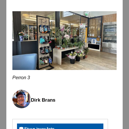
Perron 3
Dirk Brans
📷 Stuur jouw foto