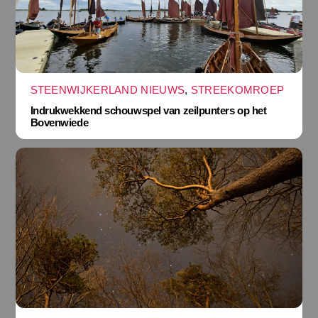
STEENWIJKERLAND NIEUWS
,
STREEKOMROEP
Indrukwekkend schouwspel van zeilpunters op het
Bovenwiede