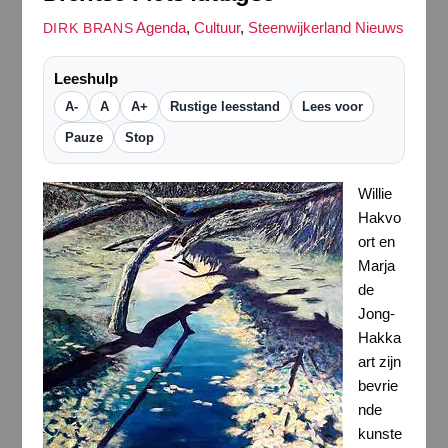
Agenda
,
Cultuur
,
Steenwijkerland Nieuws
DIRK BRANS
Leeshulp
A-
A
A+
Rustige leesstand
Lees voor
Pauze
Stop
Willie
Hakvo
ort en
Marja
de
Jong-
Hakka
art zijn
bevrie
nde
kunste