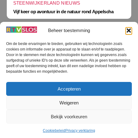
STEENWIJKERLAND NIEUWS
Vijf keer op avontuur in de natuur rond Appelscha
Beheer toestemming
Om de beste ervaringen te bieden, gebruiken wij technologieën zoals
cookies om informatie over je apparaat op te slaan en/of te raadplegen.
Terug
Door in te stemmen met deze technologieën kunnen wij gegevens zoals
naar
boven
surfgedrag of unieke ID's op deze site verwerken. Als je geen toestemming
geeft of uw toestemming intrekt, kan dit een nadelige invloed hebben op
RTV SLOS
bepaalde functies en mogelijkheden.
Colofon
Klachten
Privacy verklaring
Disclaimer
Accepteren
Voorwaarden WiFi
RTV SLOS ANBI
Contact
Cookiebeleid (EU)
Terms and Conditions
Weigeren
©
RTV SLOS
2026
Bekijk voorkeuren
All Rights Reserved.
Designed by Dirk Brans
Cookiebeleid
Privacy verklaring