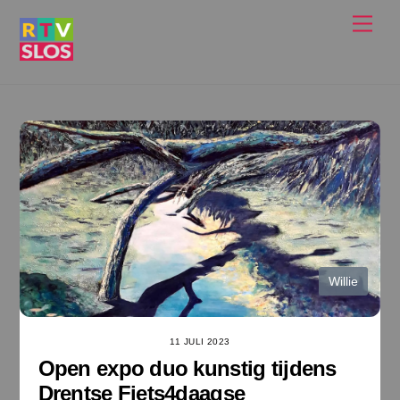
Ga
Men
naar
de
inhoud
Willie
11 JULI 2023
Open expo duo kunstig tijdens
Drentse Fiets4daagse