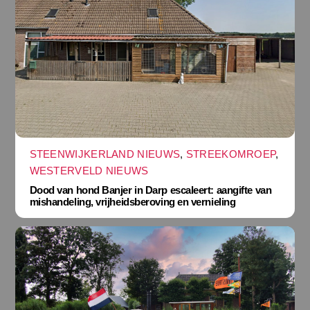
STEENWIJKERLAND NIEUWS
,
STREEKOMROEP
,
WESTERVELD NIEUWS
Dood van hond Banjer in Darp escaleert: aangifte van
mishandeling, vrijheidsberoving en vernieling