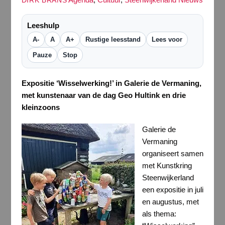
DIRK BRANS
Leeshulp
A-
A
A+
Rustige leesstand
Lees voor
Pauze
Stop
Expositie ‘Wisselwerking!’ in Galerie de Vermaning,
met k
unstenaar van de dag Geo Hultink en drie
kleinzoons
Galerie de
Vermaning
organiseert samen
met Kunstkring
Steenwijkerland
een expositie in juli
en augustus, met
als thema: