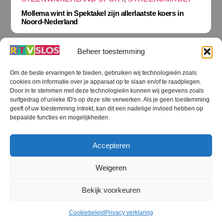
Mollema wint in Spektakel zijn allerlaatste koers in
Noord-Nederland
Beheer toestemming
Om de beste ervaringen te bieden, gebruiken wij technologieën zoals
cookies om informatie over je apparaat op te slaan en/of te raadplegen.
Terug
Door in te stemmen met deze technologieën kunnen wij gegevens zoals
naar
boven
surfgedrag of unieke ID's op deze site verwerken. Als je geen toestemming
geeft of uw toestemming intrekt, kan dit een nadelige invloed hebben op
RTV SLOS
bepaalde functies en mogelijkheden.
Colofon
Klachten
Privacy verklaring
Disclaimer
Accepteren
Voorwaarden WiFi
RTV SLOS ANBI
Contact
Cookiebeleid (EU)
Terms and Conditions
Weigeren
©
RTV SLOS
2026
Bekijk voorkeuren
All Rights Reserved.
Designed by Dirk Brans
Cookiebeleid
Privacy verklaring