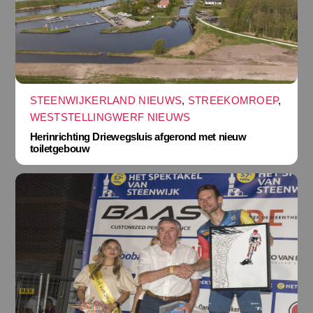
STEENWIJKERLAND NIEUWS
,
STREEKOMROEP
,
WESTSTELLINGWERF NIEUWS
Herinrichting Driewegsluis afgerond met nieuw
toiletgebouw