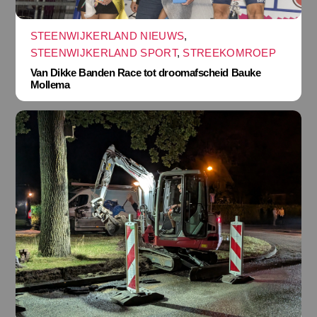
STEENWIJKERLAND NIEUWS
,
STEENWIJKERLAND SPORT
,
STREEKOMROEP
Van Dikke Banden Race tot droomafscheid Bauke
Mollema