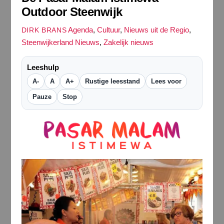
Outdoor Steenwijk
Agenda
,
Cultuur
,
Nieuws uit de Regio
,
DIRK BRANS
Steenwijkerland Nieuws
,
Zakelijk nieuws
Leeshulp
A-
A
A+
Rustige leesstand
Lees voor
Pauze
Stop