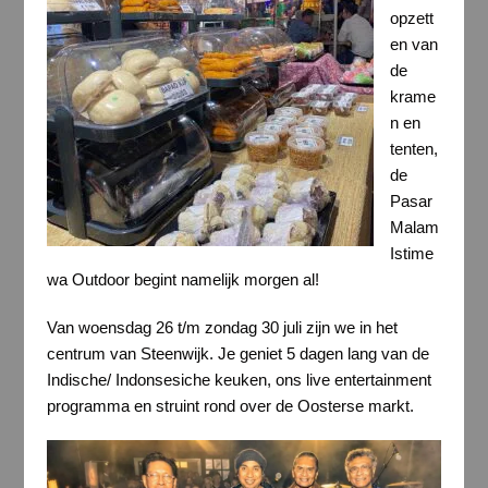
opzett
en van
de
krame
n en
tenten,
de
Pasar
Malam
Istime
wa Outdoor begint namelijk morgen al!
Van woensdag 26 t/m zondag 30 juli zijn we in het
centrum van Steenwijk. Je geniet 5 dagen lang van de
Indische/ Indonsesiche keuken, ons live entertainment
programma en struint rond over de Oosterse markt.