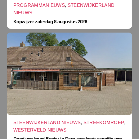
PROGRAMMANIEUWS
,
STEENWIJKERLAND
NIEUWS
Kopwijzer zaterdag 8 augustus 2026
STEENWIJKERLAND NIEUWS
,
STREEKOMROEP
,
WESTERVELD NIEUWS
Dood van hond Banjer in Darp escaleert: aangifte van