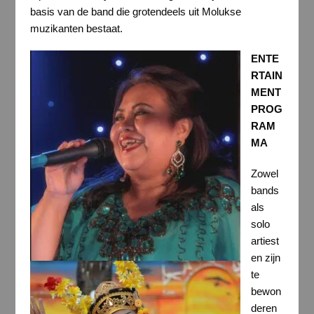
basis van de band die grotendeels uit Molukse
muzikanten bestaat.
ENTE
RTAIN
MENT
PROG
RAM
MA
Zowel
bands
als
solo
artiest
en zijn
te
bewon
deren