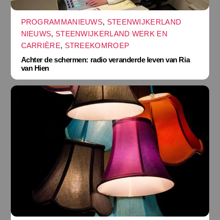
PROGRAMMANIEUWS
,
STEENWIJKERLAND
NIEUWS
,
STEENWIJKERLAND WERK EN
CARRIÈRE
,
STREEKOMROEP
Achter de schermen: radio veranderde leven van Ria
van Hien