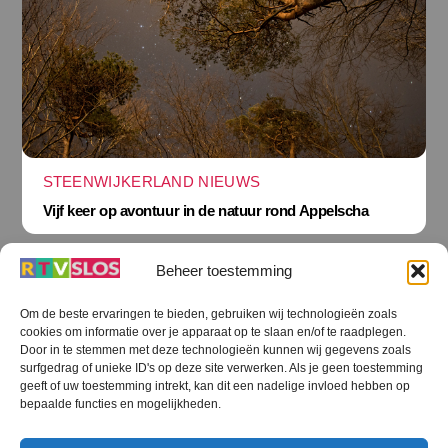
STEENWIJKERLAND NIEUWS
Vijf keer op avontuur in de natuur rond Appelscha
Beheer toestemming
Om de beste ervaringen te bieden, gebruiken wij technologieën zoals
cookies om informatie over je apparaat op te slaan en/of te raadplegen.
Terug
Door in te stemmen met deze technologieën kunnen wij gegevens zoals
naar
boven
surfgedrag of unieke ID's op deze site verwerken. Als je geen toestemming
geeft of uw toestemming intrekt, kan dit een nadelige invloed hebben op
RTV SLOS
bepaalde functies en mogelijkheden.
Colofon
Klachten
Privacy verklaring
Disclaimer