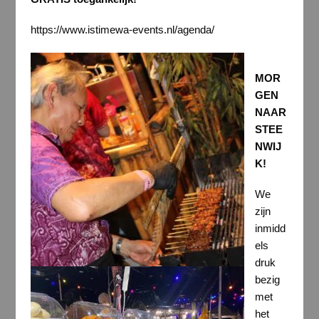
https://www.istimewa-events.nl/agenda/
MOR
GEN
NAAR
STEE
NWIJ
K!
We
zijn
inmidd
els
druk
bezig
met
het