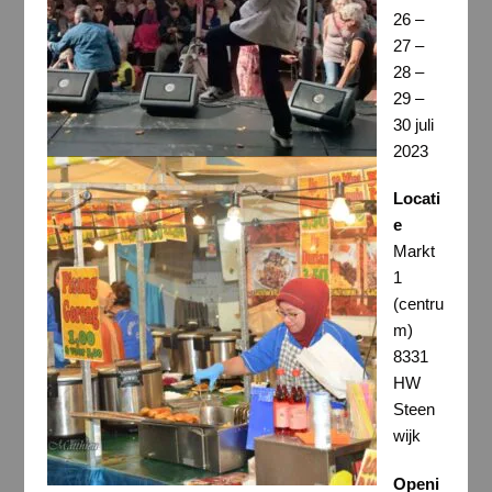
26 –
27 –
28 –
29 –
30 juli
2023
Locati
e
Markt
1
(centru
m)
8331
HW
Steen
wijk
Openi