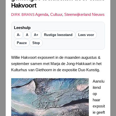
Hakvoort
Agenda
,
Cultuur
,
Steenwijkerland Nieuws
DIRK BRANS
Leeshulp
A-
A
A+
Rustige leesstand
Lees voor
Pauze
Stop
Willie Hakvoort exposeert in de maanden augustus &
september samen met Marja de Jong-Hakkaart in het
Kulturhus van Giethoorn in de expositie Duo Kunstig.
Aanslu
itend
op
haar
exposit
ie geeft