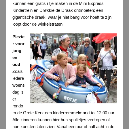
kunnen een gratis ritje maken in de Mini Express
Kindertrein en Drøkkie de Draak ontmoeten; een
gigantische draak, waar je niet bang voor hoeft te zijn,
loopt door de winkelstraten.
Plezie
r voor
jong
en
oud
Zoals
iedere
woens
dag is
er
rondo
m de Grote Kerk een kinderrommelmarkt tot 12.00 uur.
Alle kinderen kunnen hier hun spulletjes verkopen of
hun kunsten laten zien. Vanaf een uur of half acht in de