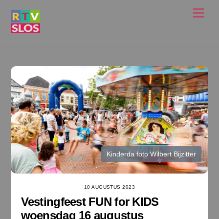
Ga
Men
naar
de
inhoud
Kinderda foto Wilbert Bijzitter
10 AUGUSTUS 2023
Vestingfeest FUN for KIDS
woensdag 16 augustus