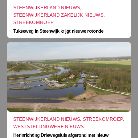
STEENWIJKERLAND NIEUWS
,
STEENWIJKERLAND ZAKELIJK NIEUWS
,
STREEKOMROEP
Tukseweg in Steenwijk krijgt nieuwe rotonde
STEENWIJKERLAND NIEUWS
,
STREEKOMROEP
,
WESTSTELLINGWERF NIEUWS
Herinrichting Driewegsluis afgerond met nieuw