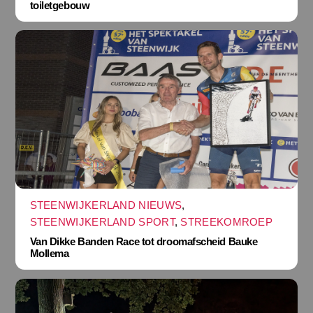
toiletgebouw
STEENWIJKERLAND NIEUWS
,
STEENWIJKERLAND SPORT
,
STREEKOMROEP
Van Dikke Banden Race tot droomafscheid Bauke
Mollema