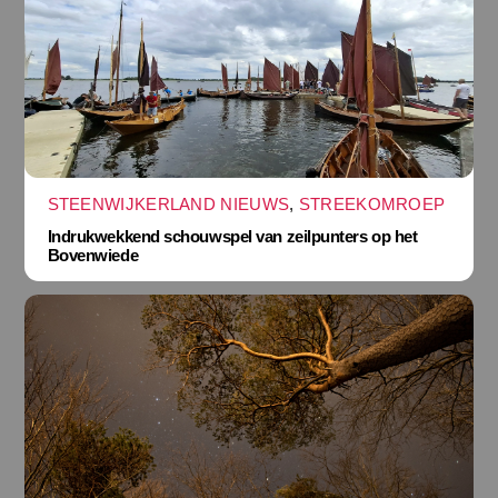
STEENWIJKERLAND NIEUWS
,
STREEKOMROEP
Indrukwekkend schouwspel van zeilpunters op het
Bovenwiede