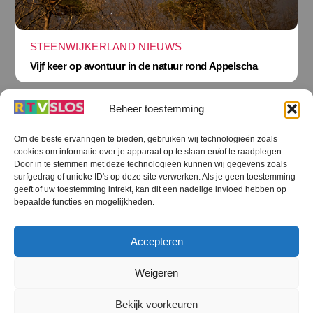
STEENWIJKERLAND NIEUWS
Vijf keer op avontuur in de natuur rond Appelscha
Beheer toestemming
Om de beste ervaringen te bieden, gebruiken wij technologieën zoals
cookies om informatie over je apparaat op te slaan en/of te raadplegen.
Terug
Door in te stemmen met deze technologieën kunnen wij gegevens zoals
naar
boven
surfgedrag of unieke ID's op deze site verwerken. Als je geen toestemming
geeft of uw toestemming intrekt, kan dit een nadelige invloed hebben op
RTV SLOS
bepaalde functies en mogelijkheden.
Colofon
Klachten
Privacy verklaring
Disclaimer
Accepteren
Voorwaarden WiFi
RTV SLOS ANBI
Contact
Cookiebeleid (EU)
Terms and Conditions
Weigeren
©
RTV SLOS
2026
Bekijk voorkeuren
All Rights Reserved.