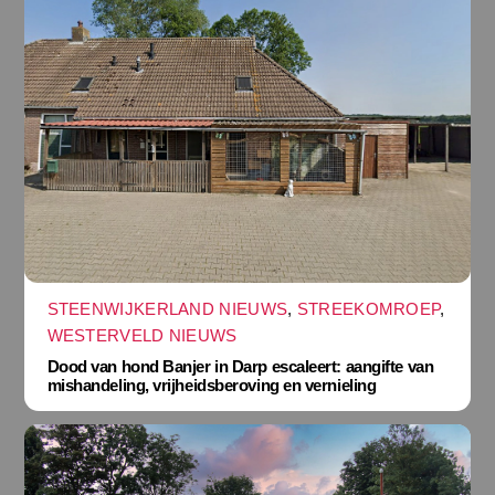
STEENWIJKERLAND NIEUWS
,
STREEKOMROEP
,
WESTERVELD NIEUWS
Dood van hond Banjer in Darp escaleert: aangifte van
mishandeling, vrijheidsberoving en vernieling