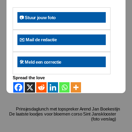
📷 Stuur jouw foto
✉️ Mail de redactie
🛠️ Meld een correctie
Spread the love
Prinsjesdaglunch met topspreker Arend Jan Boekestijn
De laatste loodjes voor bloemen corso Sint Jansklooster
(foto verslag)