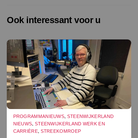
Ook interessant voor u
PROGRAMMANIEUWS
,
STEENWIJKERLAND
NIEUWS
,
STEENWIJKERLAND WERK EN
CARRIÈRE
,
STREEKOMROEP