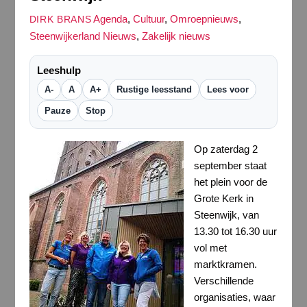
Agenda
,
Cultuur
,
Omroepnieuws
,
DIRK BRANS
Steenwijkerland Nieuws
,
Zakelijk nieuws
Leeshulp
A-
A
A+
Rustige leesstand
Lees voor
Pauze
Stop
Op zaterdag 2
september staat
het plein voor de
Grote Kerk in
Steenwijk, van
13.30 tot 16.30 uur
vol met
marktkramen.
Verschillende
organisaties, waar