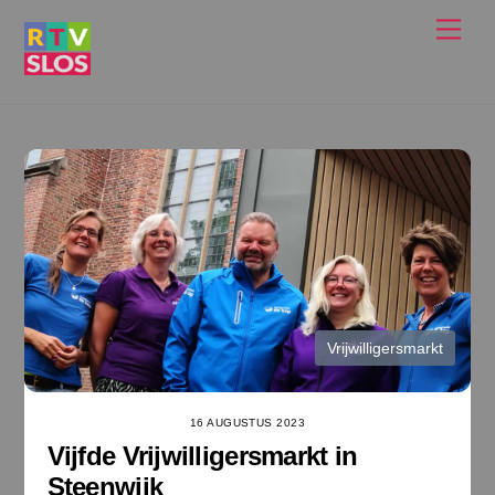
Ga
Men
naar
de
inhoud
Vrijwilligersmarkt
16 AUGUSTUS 2023
Vijfde Vrijwilligersmarkt in
Steenwijk