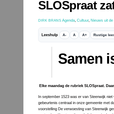
SLOSpraat za
Agenda
,
Cultuur
,
Nieuws uit de
DIRK BRANS
Leeshulp
A-
A
A+
Rustige lee
Samen is
Elke maandag de rubriek SLOSpraat. Daari
In september 1523 was er van Steenwijk niet 
gebeurtenis centraal in onze gemeente met 
voorstelling De verwoesting van Steenwijk ge