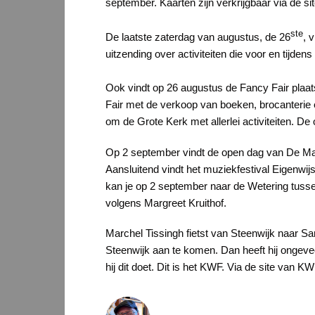
september. Kaarten zijn verkrijgbaar via de s
ste
De laatste zaterdag van augustus, de 26
, 
uitzending over activiteiten die voor en tijden
Ook vindt op 26 augustus de Fancy Fair plaats
Fair met de verkoop van boeken, brocanterie
om de Grote Kerk met allerlei activiteiten.
Op 2 september vindt de open dag van De Maar
Aansluitend vindt het muziekfestival Eigenwij
kan je op 2 september naar de Wetering tuss
volgens Margreet Kruithof.
Marchel Tissingh fietst van Steenwijk naar San
Steenwijk aan te komen. Dan heeft hij ongeveer
hij dit doet. Dit is het KWF. Via de site van K