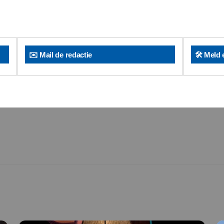
✉️ Mail de redactie
🛠️ Meld 