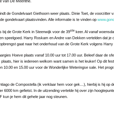
ite van De Meenthe.
vindt de Gondelvaart Giethoorn weer plaats. Dinie Toet, de voorzitter 
s de gondelvaart plaatsvinden. Alle informatie is te vinden op
www.gonde
ste
 bij de Grote Kerk in Steenwijk voor de 39
keer. Al vanaf woensdag
 en speelgoed. Harry Roskam en Andre van Dekken vertelden dat je o
 De opbrengst gaat naar het onderhoud van de Grote Kerk volgens Ha
gies Hoeve plaats vanaf 10.00 uur tot 17.00 uur. Beleef daar de sfe
s plaats, hier is iedereen welkom want samen is het leuker! Op dit fe
en 10.00 en 15.00 uur voor de Wonderlijke Weteringse sale. Het pro
tiago de Compostella (ik verklaar hem voor gek…), hierbij is hij op d
 6000 km gefietst. In de uitzending vertelde hij over zijn hoogtepunt
WF kun je hem dit gehele jaar nog steunen.