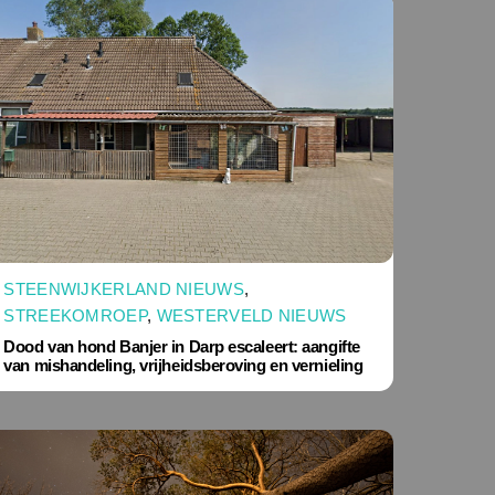
STEENWIJKERLAND NIEUWS
,
STREEKOMROEP
,
WESTERVELD NIEUWS
Dood van hond Banjer in Darp escaleert: aangifte
van mishandeling, vrijheidsberoving en vernieling