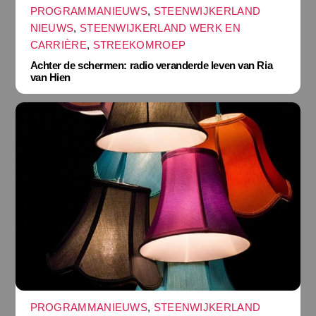
PROGRAMMANIEUWS
,
STEENWIJKERLAND
NIEUWS
,
STEENWIJKERLAND WERK EN
CARRIÈRE
,
STREEKOMROEP
Achter de schermen: radio veranderde leven van Ria
van Hien
PROGRAMMANIEUWS
,
STEENWIJKERLAND