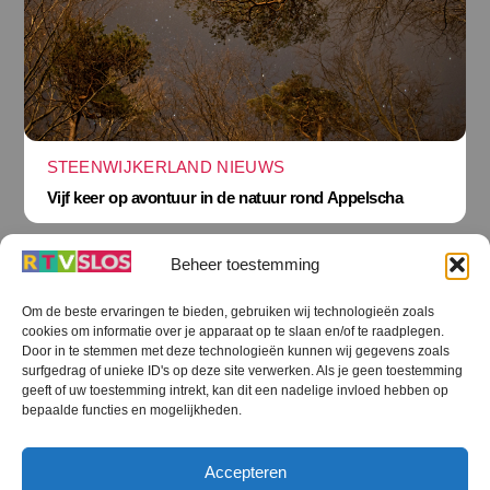
STEENWIJKERLAND NIEUWS
Vijf keer op avontuur in de natuur rond Appelscha
Beheer toestemming
Om de beste ervaringen te bieden, gebruiken wij technologieën zoals
cookies om informatie over je apparaat op te slaan en/of te raadplegen.
Terug
Door in te stemmen met deze technologieën kunnen wij gegevens zoals
naar
boven
surfgedrag of unieke ID's op deze site verwerken. Als je geen toestemming
geeft of uw toestemming intrekt, kan dit een nadelige invloed hebben op
RTV SLOS
bepaalde functies en mogelijkheden.
Colofon
Klachten
Privacy verklaring
Disclaimer
Accepteren
Voorwaarden WiFi
RTV SLOS ANBI
Contact