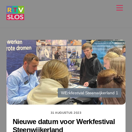
Ga
Men
naar
de
inhoud
WErkfestival Steenwijkerland 1
31 AUGUSTUS 2023
Nieuwe datum voor Werkfestival
Steenwijkerland