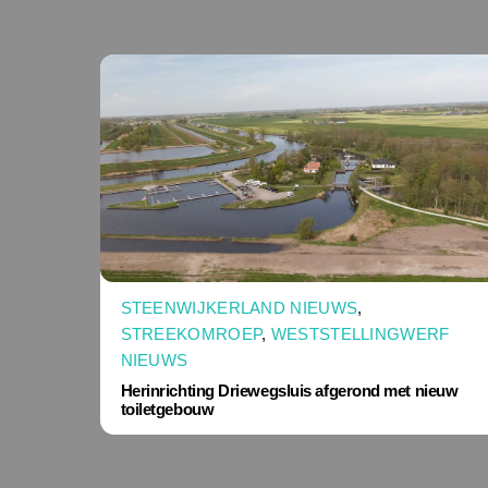
STEENWIJKERLAND NIEUWS
,
STREEKOMROEP
,
WESTSTELLINGWERF
NIEUWS
Herinrichting Driewegsluis afgerond met nieuw
toiletgebouw