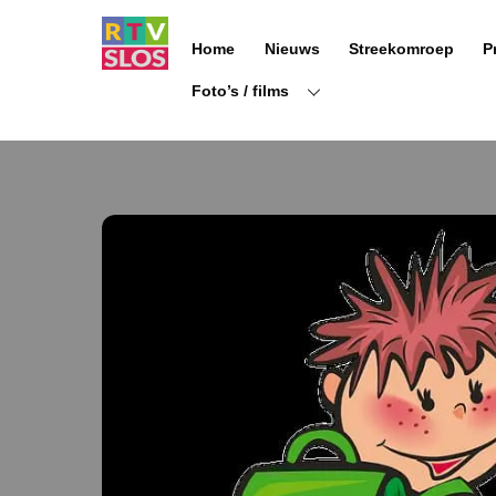
Ga
naar
Home
Nieuws
Streekomroep
P
de
inhoud
Foto’s / films