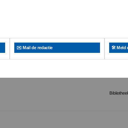
✉️ Mail de redactie
🛠️ Meld 
Bibliothe