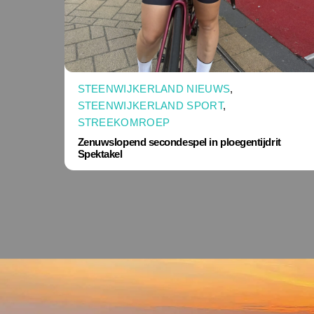
STEENWIJKERLAND NIEUWS
,
STEENWIJKERLAND SPORT
,
STREEKOMROEP
Zenuwslopend secondespel in ploegentijdrit
Spektakel