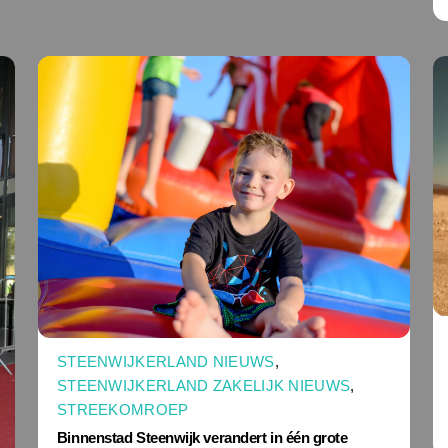
STEENWIJKERLAND NIEUWS
,
STEENWIJKERLAND ZAKELIJK NIEUWS
,
STREEKOMROEP
Binnenstad Steenwijk verandert in één grote