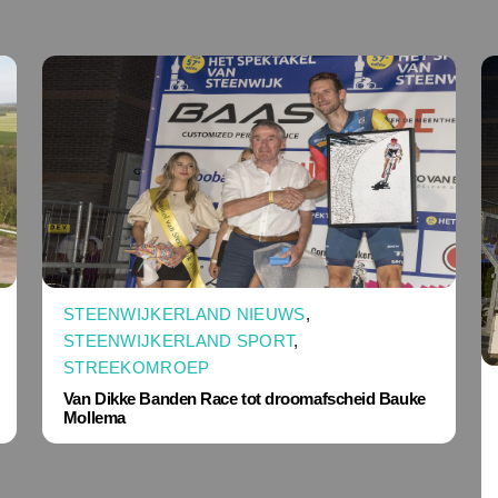
STEENWIJKERLAND NIEUWS
,
STEENWIJKERLAND SPORT
,
STREEKOMROEP
Van Dikke Banden Race tot droomafscheid Bauke
Mollema