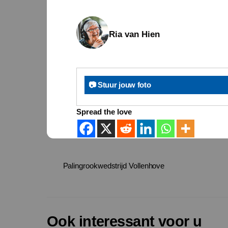
Ria van Hien
📷 Stuur jouw foto
Spread the love
Palingrookwedstrijd Vollenhove
Ook interessant voor u