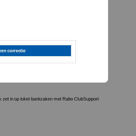
een correctie
ek zet in op loket bankzaken met Rabo ClubSupport