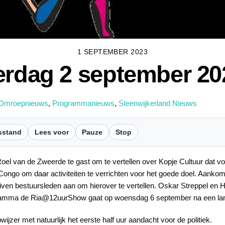
1 SEPTEMBER 2023
erdag 2 september 20
Omroepnieuws
,
Programmanieuws
,
Steenwijkerland Nieuws
sstand
Lees voor
Pauze
Stop
Roel van de Zweerde te gast om te vertellen over Kopje Cultuur dat v
 Congo om daar activiteiten te verrichten voor het goede doel. Aanko
iven bestuursleden aan om hierover te vertellen. Oskar Streppel en Hi
gramma de Ria@12uurShow gaat op woensdag 6 september na een lan
jzer met natuurlijk het eerste half uur aandacht voor de politiek.