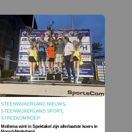
STEENWIJKERLAND NIEUWS
,
STEENWIJKERLAND SPORT
,
STREEKOMROEP
Mollema wint in Spektakel zijn allerlaatste koers in
Noord-Nederland