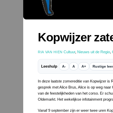
Kopwijzer zat
Cultuur
,
Nieuws uit de Regio
,
RIA VAN HIEN
Leeshulp
A-
A
A+
Rustige lee
In deze laatste zomereditie van Kopwijzer is 
gesprek met Alice Brus, Alice is op weg naar
van de feestelijkheden van het corso. Er schu
Oldemarkt. Het wekelijkse infotainment pro
Vanaf 9 september zijn er weer twee uren Kopwi