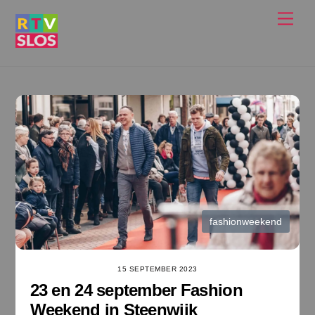
Ga
Men
naar
de
inhoud
fashionweekend
15 SEPTEMBER 2023
23 en 24 september Fashion
Weekend in Steenwijk