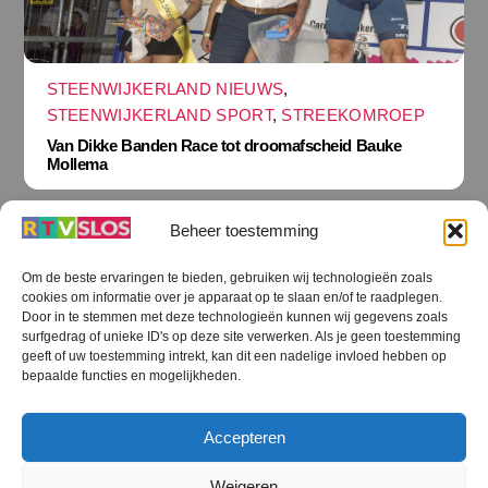
STEENWIJKERLAND NIEUWS
,
STEENWIJKERLAND SPORT
,
STREEKOMROEP
Van Dikke Banden Race tot droomafscheid Bauke
Mollema
Beheer toestemming
Om de beste ervaringen te bieden, gebruiken wij technologieën zoals
cookies om informatie over je apparaat op te slaan en/of te raadplegen.
Terug
Door in te stemmen met deze technologieën kunnen wij gegevens zoals
naar
boven
surfgedrag of unieke ID's op deze site verwerken. Als je geen toestemming
geeft of uw toestemming intrekt, kan dit een nadelige invloed hebben op
RTV SLOS
bepaalde functies en mogelijkheden.
Colofon
Klachten
Privacy verklaring
Disclaimer
Accepteren
Voorwaarden WiFi
RTV SLOS ANBI
Contact
Cookiebeleid (EU)
Terms and Conditions
Weigeren