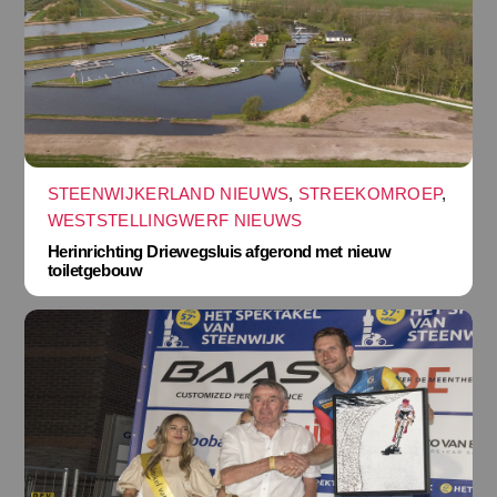
STEENWIJKERLAND NIEUWS
,
STREEKOMROEP
,
WESTSTELLINGWERF NIEUWS
Herinrichting Driewegsluis afgerond met nieuw
toiletgebouw