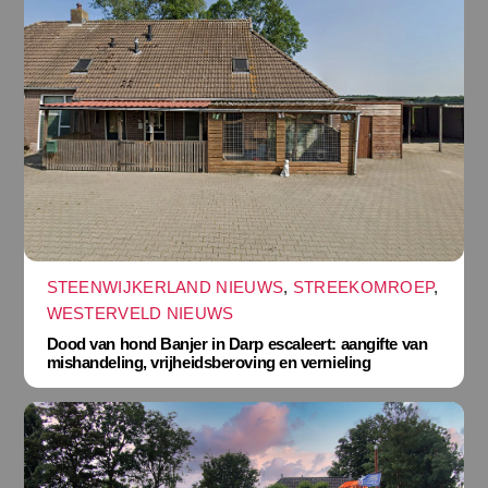
STEENWIJKERLAND NIEUWS
,
STREEKOMROEP
,
WESTERVELD NIEUWS
Dood van hond Banjer in Darp escaleert: aangifte van
mishandeling, vrijheidsberoving en vernieling