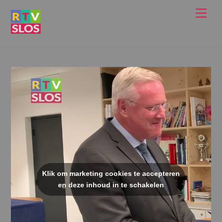
Ga
Men
naar
de
inhoud
Klik om marketing cookies te accepteren
en deze inhoud in te schakelen