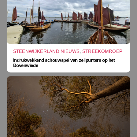
STEENWIJKERLAND NIEUWS
,
STREEKOMROEP
Indrukwekkend schouwspel van zeilpunters op het
Bovenwiede