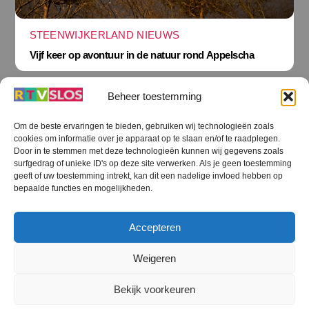
STEENWIJKERLAND NIEUWS
Vijf keer op avontuur in de natuur rond Appelscha
Beheer toestemming
Om de beste ervaringen te bieden, gebruiken wij technologieën zoals
cookies om informatie over je apparaat op te slaan en/of te raadplegen.
Terug
Door in te stemmen met deze technologieën kunnen wij gegevens zoals
naar
boven
surfgedrag of unieke ID's op deze site verwerken. Als je geen toestemming
geeft of uw toestemming intrekt, kan dit een nadelige invloed hebben op
RTV SLOS
bepaalde functies en mogelijkheden.
Colofon
Klachten
Privacy verklaring
Disclaimer
Accepteren
Voorwaarden WiFi
RTV SLOS ANBI
Contact
Cookiebeleid (EU)
Terms and Conditions
Weigeren
©
RTV SLOS
2026
Bekijk voorkeuren
All Rights Reserved.
Designed by Dirk Brans