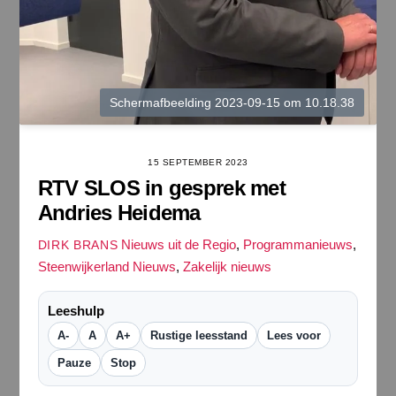
Scherm­afbeelding 2023-09-15 om 10.18.38
15 SEPTEMBER 2023
RTV SLOS in gesprek met
Andries Heidema
Nieuws uit de Regio
,
Programmanieuws
,
DIRK BRANS
Steenwijkerland Nieuws
,
Zakelijk nieuws
Leeshulp
A-
A
A+
Rustige leesstand
Lees voor
Pauze
Stop