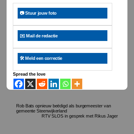
📷 Stuur jouw foto
✉️ Mail de redactie
🛠️ Meld een correctie
Spread the love
Rob Bats opnieuw beëdigd als burgemeester van
gemeente Steenwijkerland
RTV SLOS in gesprek met Rikus Jager