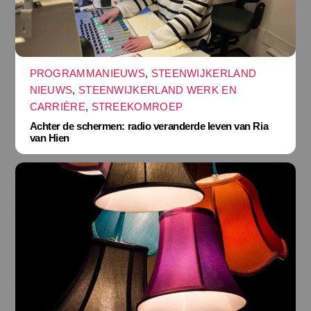
PROGRAMMANIEUWS
,
STEENWIJKERLAND
NIEUWS
,
STEENWIJKERLAND WERK EN
CARRIÈRE
,
STREEKOMROEP
Achter de schermen: radio veranderde leven van Ria
van Hien