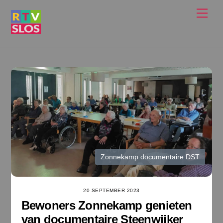
Ga
Men
naar
de
inhoud
Zonnekamp documentaire DST
20 SEPTEMBER 2023
Bewoners Zonnekamp genieten
van documentaire Steenwijker