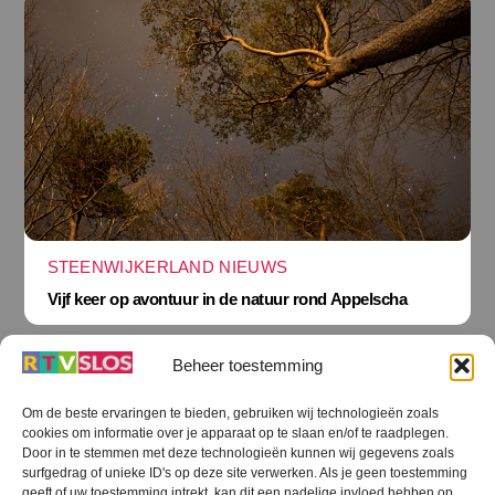
STEENWIJKERLAND NIEUWS
Vijf keer op avontuur in de natuur rond Appelscha
Beheer toestemming
Om de beste ervaringen te bieden, gebruiken wij technologieën zoals
cookies om informatie over je apparaat op te slaan en/of te raadplegen.
Terug
Door in te stemmen met deze technologieën kunnen wij gegevens zoals
naar
boven
surfgedrag of unieke ID's op deze site verwerken. Als je geen toestemming
geeft of uw toestemming intrekt, kan dit een nadelige invloed hebben op