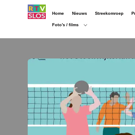
Ga
naar
Home
Nieuws
Streekomroep
P
de
inhoud
Foto’s / films