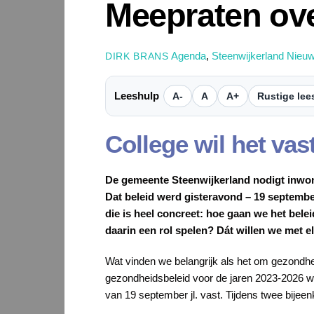
Meepraten ov
Agenda
,
Steenwijkerland Nieu
DIRK BRANS
Leeshulp
A-
A
A+
Rustige lee
College wil het vas
De gemeente Steenwijkerland nodigt inwone
Dat beleid werd gisteravond – 19 septembe
die is heel concreet: hoe gaan we het bele
daarin een rol spelen? Dát willen we met e
Wat vinden we belangrijk als het om gezondhei
gezondheidsbeleid voor de jaren 2023-2026 w
van 19 september jl. vast. Tijdens twee bijee