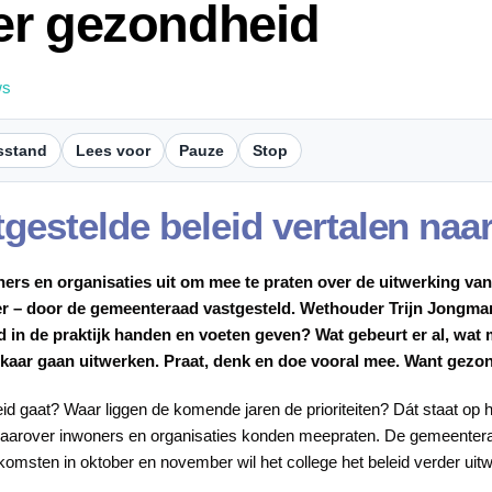
er gezondheid
ws
sstand
Lees voor
Pauze
Stop
tgestelde beleid vertalen naa
rs en organisaties uit om mee te praten over de uitwerking va
r – door de gemeenteraad vastgesteld. Wethouder Trijn Jongman:
id in de praktijk handen en voeten geven? Wat gebeurt er al, wa
lkaar gaan uitwerken. Praat, denk en doe vooral mee. Want gezond
d gaat? Waar liggen de komende jaren de prioriteiten? Dát staat op h
aarover inwoners en organisaties konden meepraten. De gemeenteraa
nkomsten in oktober en november wil het college het beleid verder uitw