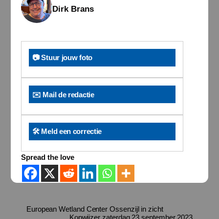
Dirk Brans
📷 Stuur jouw foto
✉️ Mail de redactie
🛠️ Meld een correctie
Spread the love
European Wetland Center Ossenzijl in zicht
Kopwijzer zaterdag 23 september 2023