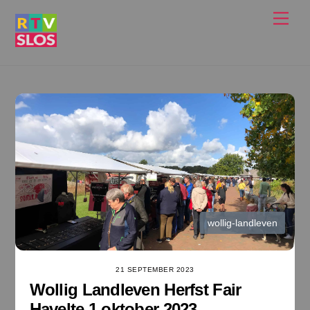
Ga
Men
naar
de
inhoud
wollig-landleven
21 SEPTEMBER 2023
Wollig Landleven Herfst Fair
Havelte 1 oktober 2023