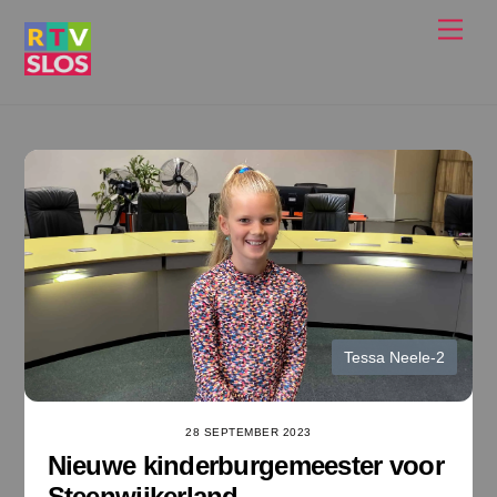
Ga
Men
naar
de
inhoud
Tessa Neele-2
28 SEPTEMBER 2023
Nieuwe kinderburgemeester voor
Steenwijkerland