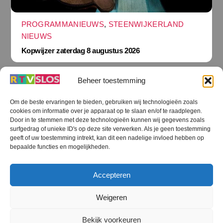
PROGRAMMANIEUWS
,
STEENWIJKERLAND
NIEUWS
Kopwijzer zaterdag 8 augustus 2026
Beheer toestemming
Om de beste ervaringen te bieden, gebruiken wij technologieën zoals
cookies om informatie over je apparaat op te slaan en/of te raadplegen.
Terug
Door in te stemmen met deze technologieën kunnen wij gegevens zoals
naar
boven
surfgedrag of unieke ID's op deze site verwerken. Als je geen toestemming
geeft of uw toestemming intrekt, kan dit een nadelige invloed hebben op
RTV SLOS
bepaalde functies en mogelijkheden.
Colofon
Klachten
Privacy verklaring
Disclaimer
Accepteren
Voorwaarden WiFi
RTV SLOS ANBI
Contact
Cookiebeleid (EU)
Terms and Conditions
Weigeren
©
RTV SLOS
2026
Bekijk voorkeuren
All Rights Reserved.