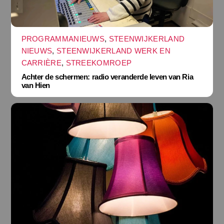
PROGRAMMANIEUWS
,
STEENWIJKERLAND
NIEUWS
,
STEENWIJKERLAND WERK EN
CARRIÈRE
,
STREEKOMROEP
Achter de schermen: radio veranderde leven van Ria
van Hien