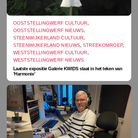
OOSTSTELLINGWERF CULTUUR
,
OOSTSTELLINGWERF NIEUWS
,
STEENWIJKERLAND CULTUUR
,
STEENWIJKERLAND NIEUWS
,
STREEKOMROEP
,
WESTSTELLINGWERF CULTUUR
,
WESTSTELLINGWERF NIEUWS
Laatste expositie Galerie KWIDS staat in het teken van
‘Harmonie’