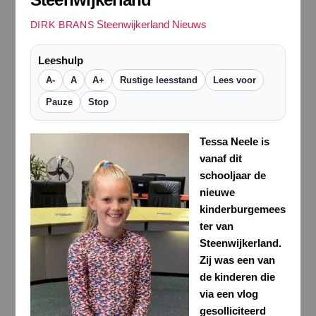
Steenwijkerland Nieuws
DIRK BRANS
Leeshulp
A-
A
A+
Rustige leesstand
Lees voor
Pauze
Stop
Tessa Neele is
vanaf dit
schooljaar de
nieuwe
kinderburgemees
ter van
Steenwijkerland.
Zij was een van
de kinderen die
via een vlog
gesolliciteerd