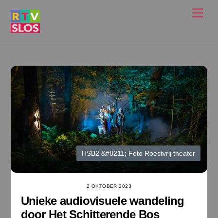
Ga
Men
naar
de
inhoud
HSB2 &#8211; Foto Roestvrij theater
2 OKTOBER 2023
Unieke audiovisuele wandeling
door Het Schitterende Bos