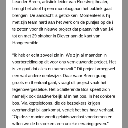
Leander Breen, artistiek leider van Roestvrij theater,
brengt het alsof hij een monoloog aan het publiek gaat
brengen. De aandacht is getrokken. Momenteel is hij
met zijn team hard aan het werk om de puntjes op de i
te zetten voor dit nieuwe project dat plaatsvindt van 14
tot en met 29 oktober in Diever aan de kant van
Hoogersmilde.
“Ik heb er echt zoveel zin in! We zijn al maanden in
voorbereiding op dit voor ons vernieuwende project. Het
is zo gaaf dat alles nu samenvalt.” Dit project vroeg wel
een wat andere denkwijze. Daar waar Breen graag
groots en theatraal gaat, vraagt dit project vaak het
tegenovergestelde. Het Schitterende Bos speelt zich
namelijk ook daadwerkelijk af ín het bos. In het donkere
bos. Via koptelefoons, die de bezoekers krijgen
overhandigd bij aankomst, vertelt het bos haar verhaal.
“Op deze manier wordt geluidsoverlast voorkomen en
willen we de bezoekers een unieke ervaring geven.”