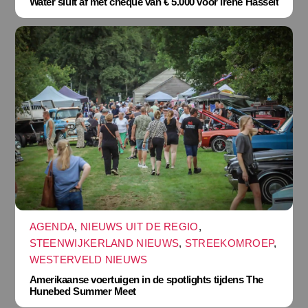
Water sluit af met cheque van € 5.000 voor Irene Hasselt
AGENDA
,
NIEUWS UIT DE REGIO
,
STEENWIJKERLAND NIEUWS
,
STREEKOMROEP
,
WESTERVELD NIEUWS
Amerikaanse voertuigen in de spotlights tijdens The
Hunebed Summer Meet