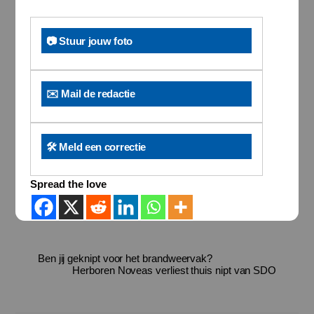
📷 Stuur jouw foto
✉️ Mail de redactie
🛠️ Meld een correctie
Spread the love
Ben jij geknipt voor het brandweervak?
Herboren Noveas verliest thuis nipt van SDO