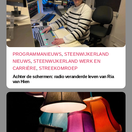
PROGRAMMANIEUWS
,
STEENWIJKERLAND
NIEUWS
,
STEENWIJKERLAND WERK EN
CARRIÈRE
,
STREEKOMROEP
Achter de schermen: radio veranderde leven van Ria
van Hien