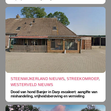
STEENWIJKERLAND NIEUWS
,
STREEKOMROEP
,
WESTERVELD NIEUWS
Dood van hond Banjer in Darp escaleert: aangifte van
mishandeling, vrijheidsberoving en vernieling