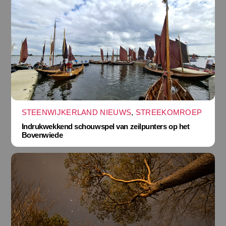
STEENWIJKERLAND NIEUWS
,
STREEKOMROEP
Indrukwekkend schouwspel van zeilpunters op het
Bovenwiede