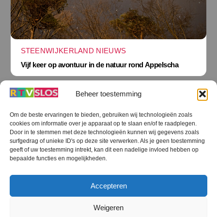
STEENWIJKERLAND NIEUWS
Vijf keer op avontuur in de natuur rond Appelscha
Beheer toestemming
Om de beste ervaringen te bieden, gebruiken wij technologieën zoals
cookies om informatie over je apparaat op te slaan en/of te raadplegen.
Terug
Door in te stemmen met deze technologieën kunnen wij gegevens zoals
naar
boven
surfgedrag of unieke ID's op deze site verwerken. Als je geen toestemming
geeft of uw toestemming intrekt, kan dit een nadelige invloed hebben op
RTV SLOS
bepaalde functies en mogelijkheden.
Colofon
Klachten
Privacy verklaring
Disclaimer
Accepteren
Voorwaarden WiFi
RTV SLOS ANBI
Contact
Cookiebeleid (EU)
Terms and Conditions
Weigeren