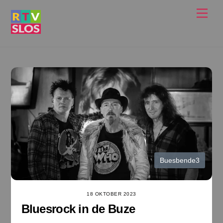
Ga
Men
naar
de
inhoud
Buesbende3
18 OKTOBER 2023
Bluesrock in de Buze