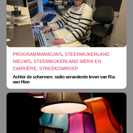
PROGRAMMANIEUWS
,
STEENWIJKERLAND
NIEUWS
,
STEENWIJKERLAND WERK EN
CARRIÈRE
,
STREEKOMROEP
Achter de schermen: radio veranderde leven van Ria
van Hien