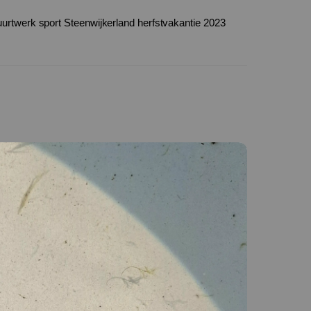
urtwerk sport Steenwijkerland herfstvakantie 2023