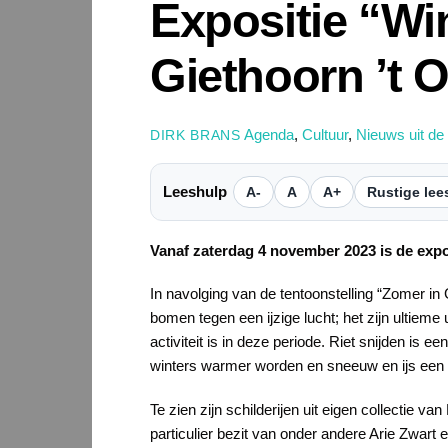
Expositie “Wi
Giethoorn ’t 
Agenda
,
Cultuur
,
Nieuws uit de
DIRK BRANS
Leeshulp
A-
A
A+
Rustige lee
Vanaf zaterdag 4 november 2023 is de expo
In navolging van de tentoonstelling “Zomer in 
bomen tegen een ijzige lucht; het zijn ultieme
activiteit is in deze periode. Riet snijden is
winters warmer worden en sneeuw en ijs een z
Te zien zijn schilderijen uit eigen collectie v
particulier bezit van onder andere Arie Zwart