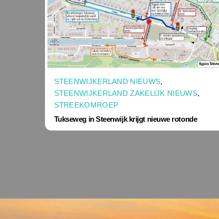
STEENWIJKERLAND NIEUWS
,
STEENWIJKERLAND ZAKELIJK NIEUWS
,
STREEKOMROEP
Tukseweg in Steenwijk krijgt nieuwe rotonde