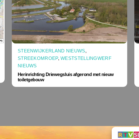
STEENWIJKERLAND NIEUWS
,
STREEKOMROEP
,
WESTSTELLINGWERF
NIEUWS
Herinrichting Driewegsluis afgerond met nieuw
toiletgebouw