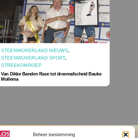
STEENWIJKERLAND NIEUWS
,
STEENWIJKERLAND SPORT
,
STREEKOMROEP
Van Dikke Banden Race tot droomafscheid Bauke
Mollema
Beheer toestemming