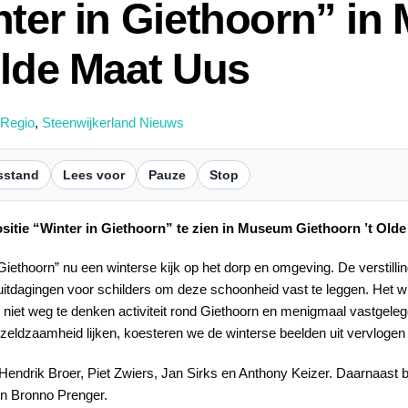
nter in Giethoorn” i
Olde Maat Uus
 Regio
,
Steenwijkerland Nieuws
sstand
Lees voor
Pauze
Stop
sitie “Winter in Giethoorn” te zien in Museum Giethoorn ’t Old
Giethoorn” nu een winterse kijk op het dorp en omgeving. De verstilli
 uitdagingen voor schilders om deze schoonheid vast te leggen. Het win
 een niet weg te denken activiteit rond Giethoorn en menigmaal vastge
eldzaamheid lijken, koesteren we de winterse beelden uit vervlogen t
an Hendrik Broer, Piet Zwiers, Jan Sirks en Anthony Keizer. Daarnaast b
 en Bronno Prenger.