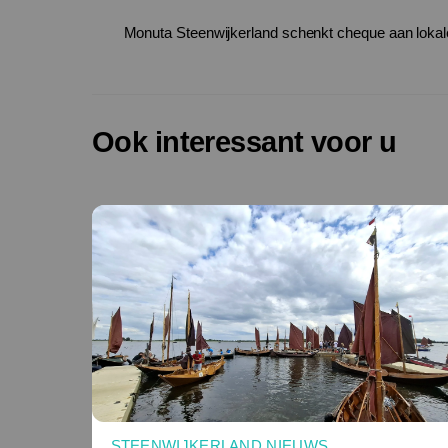
Monuta Steenwijkerland schenkt cheque aan lokale
Ook interessant voor u
STEENWIJKERLAND NIEUWS
,