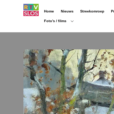
Ga
naar
Home
Nieuws
Streekomroep
P
de
inhoud
Foto’s / films