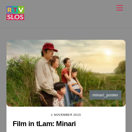
Ga
Men
naar
de
inhoud
minari_poster
1 NOVEMBER 2023
Film in tLam: Minari