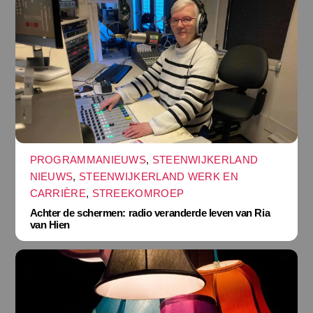
PROGRAMMANIEUWS
,
STEENWIJKERLAND
NIEUWS
,
STEENWIJKERLAND WERK EN
CARRIÈRE
,
STREEKOMROEP
Achter de schermen: radio veranderde leven van Ria
van Hien