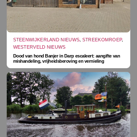
STEENWIJKERLAND NIEUWS
,
STREEKOMROEP
,
WESTERVELD NIEUWS
Dood van hond Banjer in Darp escaleert: aangifte van
mishandeling, vrijheidsberoving en vernieling