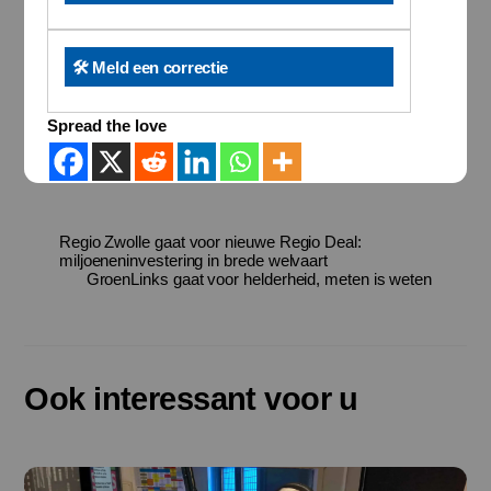
🛠️ Meld een correctie
Spread the love
Regio Zwolle gaat voor nieuwe Regio Deal:
miljoeneninvestering in brede welvaart
GroenLinks gaat voor helderheid, meten is weten
Ook interessant voor u