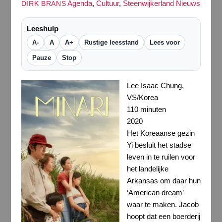
Agenda
,
Cultuur
,
Steenwijkerland Nieuws
DIRK BRANS
Leeshulp
A-
A
A+
Rustige leesstand
Lees voor
Pauze
Stop
Lee Isaac Chung,
VS/Korea
110 minuten
2020
Het Koreaanse gezin
Yi besluit het stadse
leven in te ruilen voor
het landelijke
Arkansas om daar hun
‘American dream’
waar te maken. Jacob
hoopt dat een boerderij