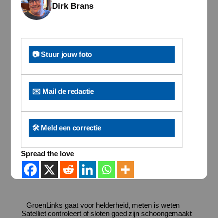
Dirk Brans
📷 Stuur jouw foto
✉️ Mail de redactie
🛠️ Meld een correctie
Spread the love
GroenLinks gaat voor helderheid, meten is weten
Satelliet controleert of sloten goed zijn schoongemaakt