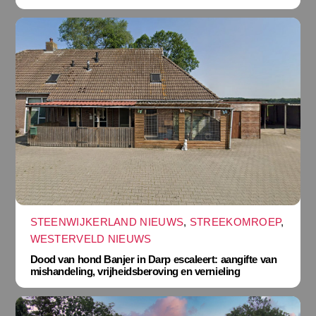
STEENWIJKERLAND NIEUWS
,
STREEKOMROEP
,
WESTERVELD NIEUWS
Dood van hond Banjer in Darp escaleert: aangifte van
mishandeling, vrijheidsberoving en vernieling