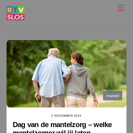
Ga
Men
naar
de
inhoud
mantel
2 NOVEMBER 2023
Dag van de mantelzorg – welke
mantelzorger wil jij laten