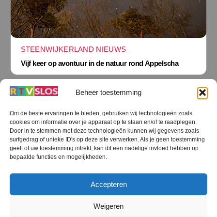
STEENWIJKERLAND NIEUWS
Vijf keer op avontuur in de natuur rond Appelscha
Beheer toestemming
Om de beste ervaringen te bieden, gebruiken wij technologieën zoals
cookies om informatie over je apparaat op te slaan en/of te raadplegen.
Terug
Door in te stemmen met deze technologieën kunnen wij gegevens zoals
naar
boven
surfgedrag of unieke ID's op deze site verwerken. Als je geen toestemming
geeft of uw toestemming intrekt, kan dit een nadelige invloed hebben op
RTV SLOS
bepaalde functies en mogelijkheden.
Colofon
Klachten
Privacy verklaring
Disclaimer
Accepteren
Voorwaarden WiFi
RTV SLOS ANBI
Contact
Cookiebeleid (EU)
Terms and Conditions
Weigeren