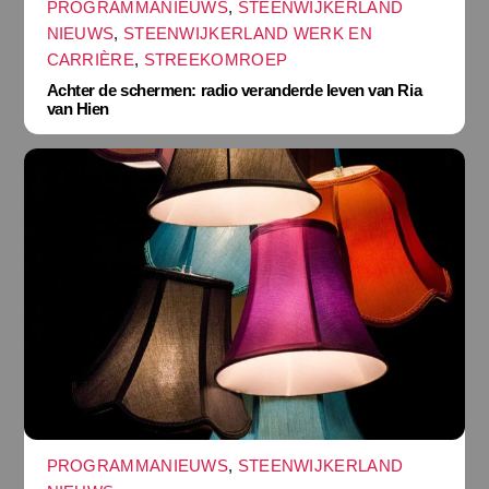
PROGRAMMANIEUWS
,
STEENWIJKERLAND
NIEUWS
,
STEENWIJKERLAND WERK EN
CARRIÈRE
,
STREEKOMROEP
Achter de schermen: radio veranderde leven van Ria
van Hien
PROGRAMMANIEUWS
,
STEENWIJKERLAND