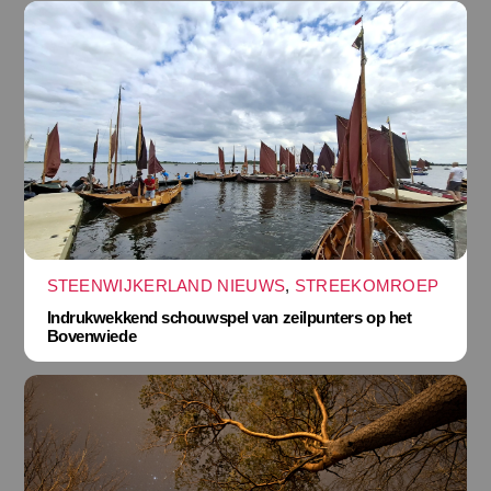
STEENWIJKERLAND NIEUWS
,
STREEKOMROEP
Indrukwekkend schouwspel van zeilpunters op het
Bovenwiede