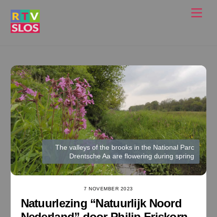
Ga
Men
naar
de
inhoud
The valleys of the brooks in the National Parc
Drentsche Aa are flowering during spring
7 NOVEMBER 2023
Natuurlezing “Natuurlijk Noord
Nederland” door Philip Friskorn