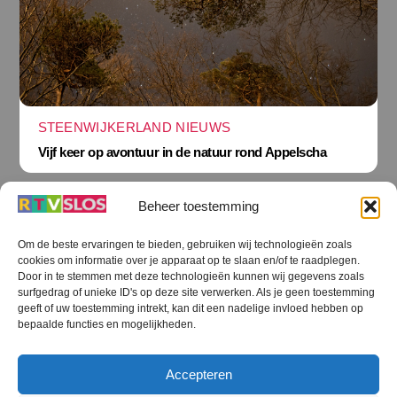
STEENWIJKERLAND NIEUWS
Vijf keer op avontuur in de natuur rond Appelscha
Beheer toestemming
Om de beste ervaringen te bieden, gebruiken wij technologieën zoals
cookies om informatie over je apparaat op te slaan en/of te raadplegen.
Terug
Door in te stemmen met deze technologieën kunnen wij gegevens zoals
naar
boven
surfgedrag of unieke ID's op deze site verwerken. Als je geen toestemming
geeft of uw toestemming intrekt, kan dit een nadelige invloed hebben op
RTV SLOS
bepaalde functies en mogelijkheden.
Colofon
Klachten
Privacy verklaring
Disclaimer
Accepteren
Voorwaarden WiFi
RTV SLOS ANBI
Contact