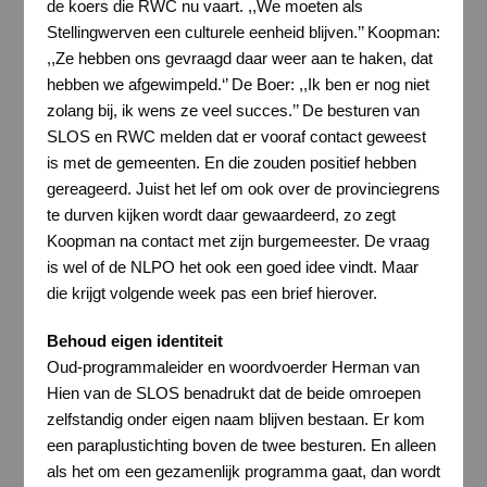
de koers die RWC nu vaart. ,,We moeten als
Stellingwerven een culturele eenheid blijven.’’ Koopman:
,,Ze hebben ons gevraagd daar weer aan te haken, dat
hebben we afgewimpeld.‘’ De Boer: ,,Ik ben er nog niet
zolang bij, ik wens ze veel succes.’’ De besturen van
SLOS en RWC melden dat er vooraf contact geweest
is met de gemeenten. En die zouden positief hebben
gereageerd. Juist het lef om ook over de provinciegrens
te durven kijken wordt daar gewaardeerd, zo zegt
Koopman na contact met zijn burgemeester. De vraag
is wel of de NLPO het ook een goed idee vindt. Maar
die krijgt volgende week pas een brief hierover.
Behoud eigen identiteit
Oud-programmaleider en woordvoerder Herman van
Hien van de SLOS benadrukt dat de beide omroepen
zelfstandig onder eigen naam blijven bestaan. Er kom
een paraplustichting boven de twee besturen. En alleen
als het om een gezamenlijk programma gaat, dan wordt