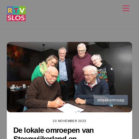
Ga
Men
naar
de
inhoud
streekomroep
20 NOVEMBER 2023
De lokale omroepen van
Steenwijkerland en