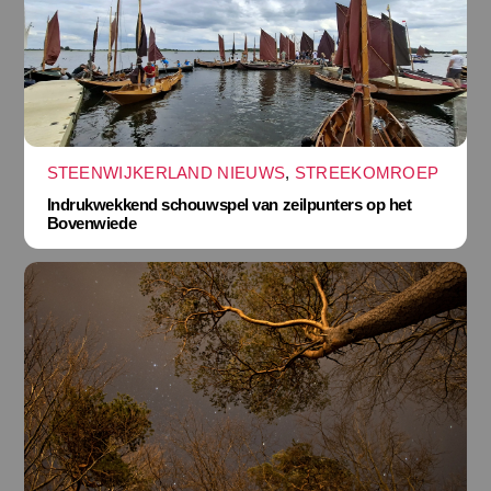
STEENWIJKERLAND NIEUWS
,
STREEKOMROEP
Indrukwekkend schouwspel van zeilpunters op het
Bovenwiede