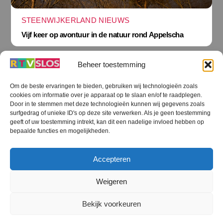
STEENWIJKERLAND NIEUWS
Vijf keer op avontuur in de natuur rond Appelscha
Beheer toestemming
Om de beste ervaringen te bieden, gebruiken wij technologieën zoals
cookies om informatie over je apparaat op te slaan en/of te raadplegen.
Terug
Door in te stemmen met deze technologieën kunnen wij gegevens zoals
naar
boven
surfgedrag of unieke ID's op deze site verwerken. Als je geen toestemming
geeft of uw toestemming intrekt, kan dit een nadelige invloed hebben op
RTV SLOS
bepaalde functies en mogelijkheden.
Colofon
Klachten
Privacy verklaring
Disclaimer
Accepteren
Voorwaarden WiFi
RTV SLOS ANBI
Contact
Cookiebeleid (EU)
Terms and Conditions
Weigeren
©
RTV SLOS
2026
Bekijk voorkeuren
All Rights Reserved.
Designed by Dirk Brans