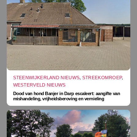
STEENWIJKERLAND NIEUWS
,
STREEKOMROEP
,
WESTERVELD NIEUWS
Dood van hond Banjer in Darp escaleert: aangifte van
mishandeling, vrijheidsberoving en vernieling