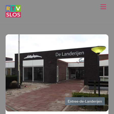
Ga
Men
naar
de
inhoud
Entree-de-Landerijen