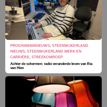
PROGRAMMANIEUWS
,
STEENWIJKERLAND
NIEUWS
,
STEENWIJKERLAND WERK EN
CARRIÈRE
,
STREEKOMROEP
Achter de schermen: radio veranderde leven van Ria
van Hien