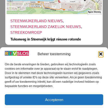
STEENWIJKERLAND NIEUWS
,
STEENWIJKERLAND ZAKELIJK NIEUWS
,
STREEKOMROEP
Tukseweg in Steenwijk krijgt nieuwe rotonde
Beheer toestemming
Om de beste ervaringen te bieden, gebruiken wij technologieën zoals
cookies om informatie over je apparaat op te slaan en/of te raadplegen.
Terug
Door in te stemmen met deze technologieën kunnen wij gegevens zoals
naar
boven
surfgedrag of unieke ID's op deze site verwerken. Als je geen toestemming
geeft of uw toestemming intrekt, kan dit een nadelige invloed hebben op
RTV SLOS
bepaalde functies en mogelijkheden.
Colofon
Klachten
Privacy verklaring
Disclaimer
Accepteren
Voorwaarden WiFi
RTV SLOS ANBI
Contact
Cookiebeleid (EU)
Terms and Conditions