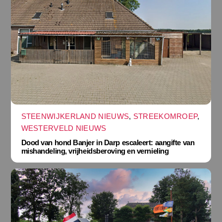
STEENWIJKERLAND NIEUWS
,
STREEKOMROEP
,
WESTERVELD NIEUWS
Dood van hond Banjer in Darp escaleert: aangifte van
mishandeling, vrijheidsberoving en vernieling