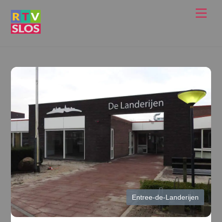
Ga
Men
naar
de
inhoud
Entree-de-Landerijen