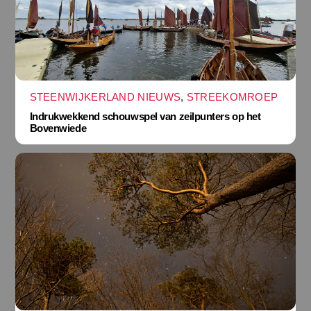
STEENWIJKERLAND NIEUWS
,
STREEKOMROEP
Indrukwekkend schouwspel van zeilpunters op het
Bovenwiede