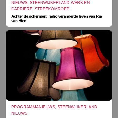
NIEUWS
,
STEENWIJKERLAND WERK EN
CARRIÈRE
,
STREEKOMROEP
Achter de schermen: radio veranderde leven van Ria
van Hien
PROGRAMMANIEUWS
,
STEENWIJKERLAND
NIEUWS