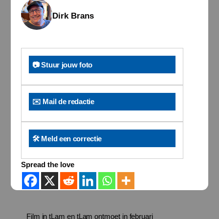
Dirk Brans
📷 Stuur jouw foto
✉️ Mail de redactie
🛠️ Meld een correctie
Spread the love
Film in tLam en tLam ontmoet in februari