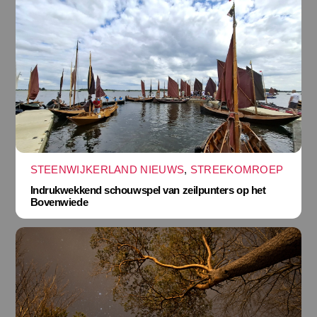
STEENWIJKERLAND NIEUWS
,
STREEKOMROEP
Indrukwekkend schouwspel van zeilpunters op het
Bovenwiede