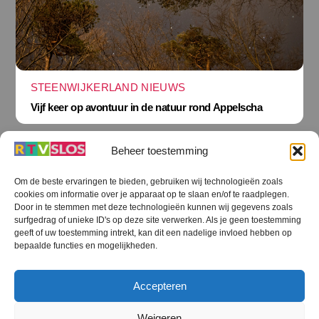
STEENWIJKERLAND NIEUWS
Vijf keer op avontuur in de natuur rond Appelscha
Beheer toestemming
Om de beste ervaringen te bieden, gebruiken wij technologieën zoals
cookies om informatie over je apparaat op te slaan en/of te raadplegen.
Terug
Door in te stemmen met deze technologieën kunnen wij gegevens zoals
naar
boven
surfgedrag of unieke ID's op deze site verwerken. Als je geen toestemming
geeft of uw toestemming intrekt, kan dit een nadelige invloed hebben op
RTV SLOS
bepaalde functies en mogelijkheden.
Colofon
Klachten
Privacy verklaring
Disclaimer
Accepteren
Voorwaarden WiFi
RTV SLOS ANBI
Contact
Cookiebeleid (EU)
Terms and Conditions
Weigeren