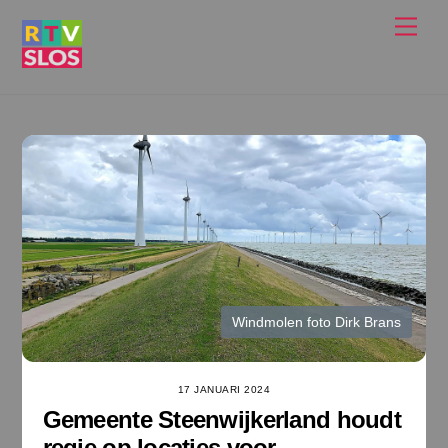
Ga
Men
naar
de
inhoud
Windmolen foto Dirk Brans
17 JANUARI 2024
Gemeente Steenwijkerland houdt
regie op locaties voor