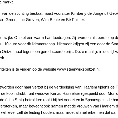
e markt.
 van de stichting bestaat naast voorzitter Kimberly de Jonge uit Ge
 Wirt Groen, Luc Greven, Wim Beute en Bé Puister.
eenwijks Ontzet een warm hart toedragen. Zij worden als eerste op d
 zij 10 euro voor dit lidmaatschap. Hiervoor krijgen zij een door de St
 Ontzetmaal tegen een gereduceerde prijs. Deze maaltijd in de stijl 
rk.
viteiten is te vinden op de website www.steenwijksontzet.nl.
rden door haar verzet bij de verdediging van Haarlem tijdens de Tach
 de kop indrukt, runt weduwe Kenau Hasselaer (gespeeld door Monic
de (Lisa Smit) betrokken raakt bij het verzet en in Spaansgezinde hande
e versterken, maar bevecht ook samen met de vrouwen van Haarlem d
 wil liever zelf de leiding houden, maar moet al snel erkennen dat