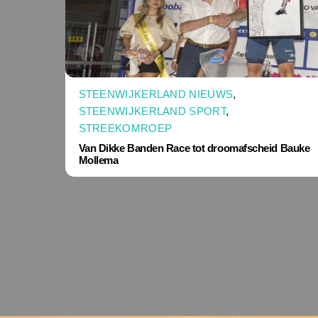
STEENWIJKERLAND NIEUWS
,
STEENWIJKERLAND SPORT
,
STREEKOMROEP
Van Dikke Banden Race tot droomafscheid Bauke
Mollema