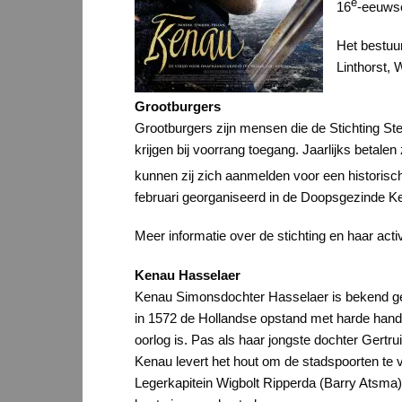
e
16
-eeuws
Het bestuur
Linthorst,
Grootburgers
Grootburgers zijn mensen die de Stichting St
krijgen bij voorrang toegang. Jaarlijks betalen
kunnen zij zich aanmelden voor een historisch
februari georganiseerd in de Doopsgezinde Ke
Meer informatie over de stichting en haar acti
Kenau Hasselaer
Kenau Simonsdochter Hasselaer is bekend gewo
in 1572 de Hollandse opstand met harde hand
oorlog is. Pas als haar jongste dochter Gertrui
Kenau levert het hout om de stadspoorten t
Legerkapitein Wigbolt Ripperda (Barry Atsma)