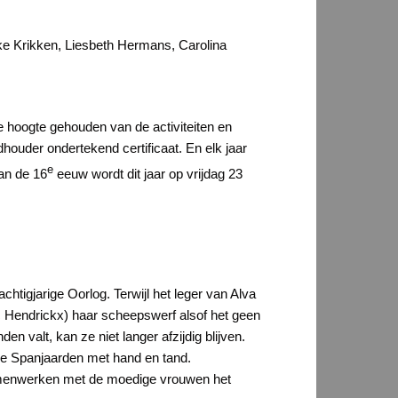
bke Krikken, Liesbeth Hermans, Carolina
e hoogte gehouden van de activiteiten en
adhouder ondertekend certificaat. En elk jaar
e
van de 16
eeuw wordt dit jaar op vrijdag 23
tigjarige Oorlog. Terwijl het leger van Alva
 Hendrickx) haar scheepswerf alsof het geen
n valt, kan ze niet langer afzijdig blijven.
e Spanjaarden met hand en tand.
 samenwerken met de moedige vrouwen het