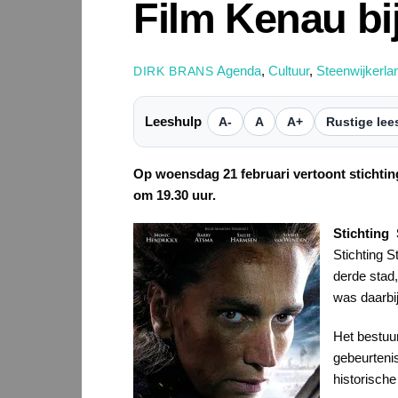
Film Kenau bij
Agenda
,
Cultuur
,
Steenwijkerla
DIRK BRANS
Leeshulp
A-
A
A+
Rustige lee
Op woensdag 21 februari vertoont stichting
om 19.30 uur.
Stichting
Stichting S
derde stad
was daarbi
Het bestuur
gebeurteni
historische