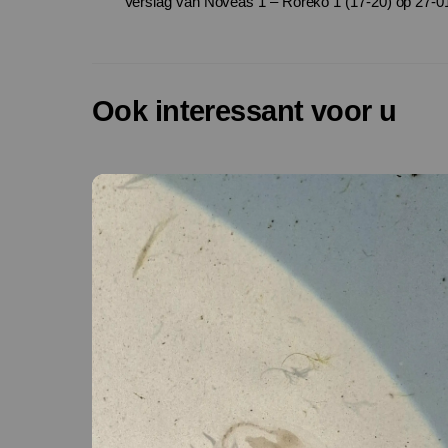
Verslag van Noveas 1 – Roreko 1 (17-20) op 27-0
Ook interessant voor u