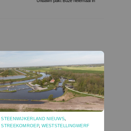
Undawn pakt Buze helemaal in
STEENWIJKERLAND NIEUWS
,
STREEKOMROEP
,
WESTSTELLINGWERF