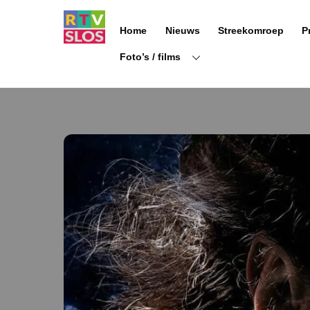
Ga
naar
Home
Nieuws
Streekomroep
P
de
inhoud
Foto’s / films