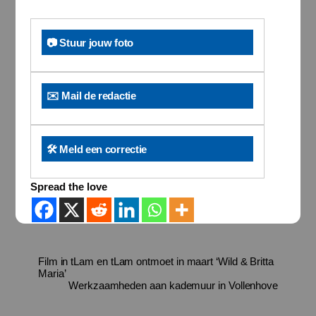
📷 Stuur jouw foto
✉️ Mail de redactie
🛠️ Meld een correctie
Spread the love
Film in tLam en tLam ontmoet in maart ‘Wild & Britta
Maria’
Werkzaamheden aan kademuur in Vollenhove