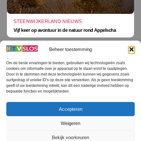
STEENWIJKERLAND NIEUWS
Vijf keer op avontuur in de natuur rond Appelscha
Beheer toestemming
Om de beste ervaringen te bieden, gebruiken wij technologieën zoals
cookies om informatie over je apparaat op te slaan en/of te raadplegen.
Terug
Door in te stemmen met deze technologieën kunnen wij gegevens zoals
naar
boven
surfgedrag of unieke ID's op deze site verwerken. Als je geen toestemming
geeft of uw toestemming intrekt, kan dit een nadelige invloed hebben op
RTV SLOS
bepaalde functies en mogelijkheden.
Colofon
Klachten
Privacy verklaring
Disclaimer
Accepteren
Voorwaarden WiFi
RTV SLOS ANBI
Contact
Cookiebeleid (EU)
Terms and Conditions
Weigeren
©
RTV SLOS
2026
Bekijk voorkeuren
All Rights Reserved.