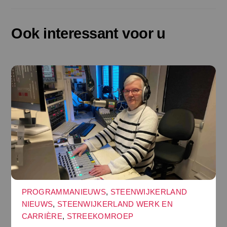
Ook interessant voor u
PROGRAMMANIEUWS
,
STEENWIJKERLAND
NIEUWS
,
STEENWIJKERLAND WERK EN
CARRIÈRE
,
STREEKOMROEP