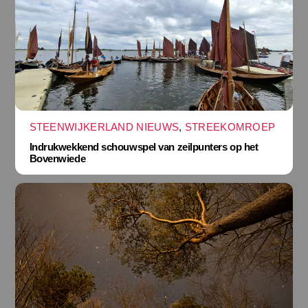
STEENWIJKERLAND NIEUWS
,
STREEKOMROEP
Indrukwekkend schouwspel van zeilpunters op het
Bovenwiede