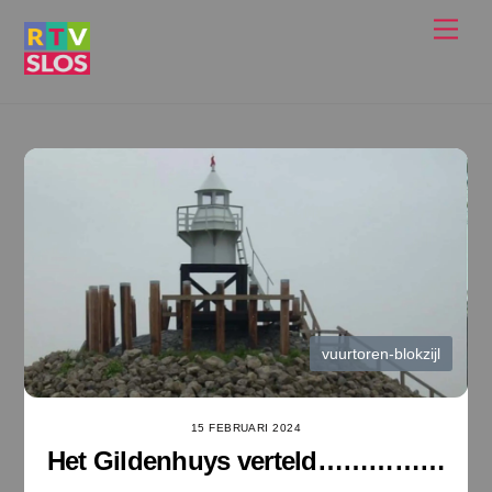
Ga
Men
naar
de
inhoud
vuurtoren-blokzijl
15 FEBRUARI 2024
Het Gildenhuys verteld……………