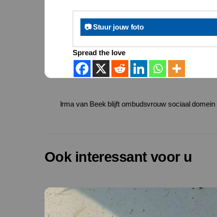
📷 Stuur jouw foto
Spread the love
Irma van Beek blijft ombudsvrouw sociaal domein
Ook interessant voor u