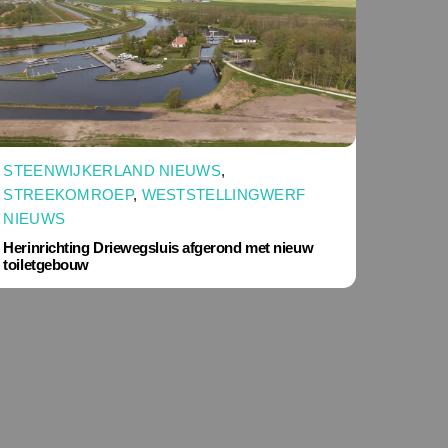
STEENWIJKERLAND NIEUWS
,
STREEKOMROEP
,
WESTSTELLINGWERF
NIEUWS
Herinrichting Driewegsluis afgerond met nieuw
toiletgebouw