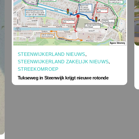
STEENWIJKERLAND NIEUWS
,
STEENWIJKERLAND ZAKELIJK NIEUWS
,
STREEKOMROEP
Tukseweg in Steenwijk krijgt nieuwe rotonde