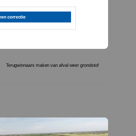
een correctie
Terugwinnaars maken van afval weer grondstof