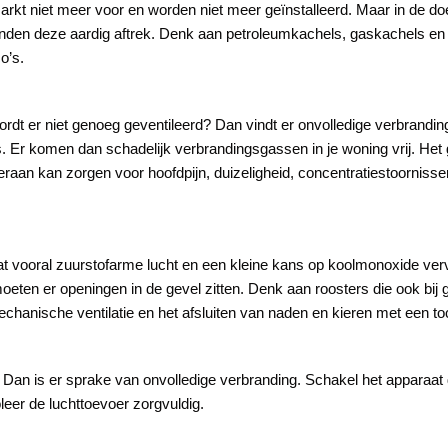
kt niet meer voor en worden niet meer geïnstalleerd. Maar in de doe-h
 vinden deze aardig aftrek. Denk aan petroleumkachels, gaskachels e
o’s.
ordt er niet genoeg geventileerd? Dan vindt er onvolledige verbrandi
is. Er komen dan schadelijk verbrandingsgassen in je woning vrij. Het
eraan kan zorgen voor hoofdpijn, duizeligheid, concentratiestoornissen 
at vooral zuurstofarme lucht en een kleine kans op koolmonoxide vervu
eten er openingen in de gevel zitten. Denk aan roosters die ook bij 
echanische ventilatie en het afsluiten van naden en kieren met een toc
? Dan is er sprake van onvolledige verbranding. Schakel het apparaat
oleer de luchttoevoer zorgvuldig.