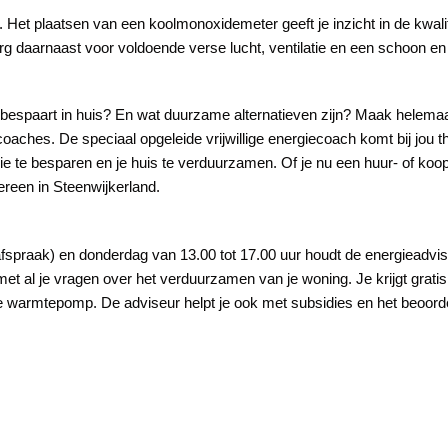
 Het plaatsen van een koolmonoxidemeter geeft je inzicht in de kwalite
rg daarnaast voor voldoende verse lucht, ventilatie en een schoon e
bespaart in huis? En wat duurzame alternatieven zijn? Maak helemaa
aches. De speciaal opgeleide vrijwillige energiecoach komt bij jou t
rgie te besparen en je huis te verduurzamen. Of je nu een huur- of koo
reen in Steenwijkerland.
spraak) en donderdag van 13.00 tot 17.00 uur houdt de energieadvise
 met al je vragen over het verduurzamen van je woning. Je krijgt grati
de warmtepomp. De adviseur helpt je ook met subsidies en het beoord