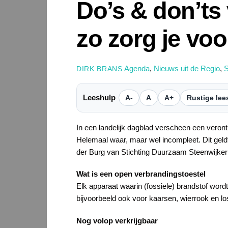
Do’s & don’ts
zo zorg je voo
Agenda
,
Nieuws uit de Regio
,
S
DIRK BRANS
Leeshulp
A-
A
A+
Rustige lee
In een landelijk dagblad verscheen een verontr
Helemaal waar, maar wel incompleet. Dit geldt
der Burg van Stichting Duurzaam Steenwijkerlan
Wat is een open verbrandingstoestel
Elk apparaat waarin (fossiele) brandstof wordt 
bijvoorbeeld ook voor kaarsen, wierrook en lo
Nog volop verkrijgbaar