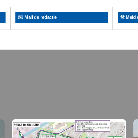
✉️ Mail de redactie
🛠️ Meld 