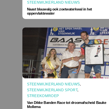
STEENWIJKERLAND NIEUWS
Naast blauwalg ook zoetwaterkwal in het
oppervlaktewater
STEENWIJKERLAND NIEUWS
,
STEENWIJKERLAND SPORT
,
STREEKOMROEP
Van Dikke Banden Race tot droomafscheid Bauke
Mollema