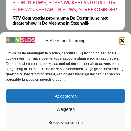
SPORTNIEUWS
,
STEENWIJKERLAND CULTUUR
,
STEENWIJKERLAND NIEUWS
,
STREEKOMROEP
RTV Oost voetbalprogramma De Oosttribune met
theatershow in De Meenthe in Steenwijk
Beheer toestemming
Om de beste ervaringen te bieden, gebruiken wij technologieën zoals
cookies om informatie over je apparaat op te slaan en/of te raadplegen.
Terug
Door in te stemmen met deze technologieën kunnen wij gegevens zoals
naar
boven
surfgedrag of unieke ID's op deze site verwerken. Als je geen toestemming
geeft of uw toestemming intrekt, kan dit een nadelige invloed hebben op
RTV SLOS
bepaalde functies en mogelijkheden.
Colofon
Klachten
Privacy verklaring
Disclaimer
Accepteren
Voorwaarden WiFi
RTV SLOS ANBI
Contact
Cookiebeleid (EU)
Terms and Conditions
Weigeren
©
RTV SLOS
2026
Bekijk voorkeuren
All Rights Reserved.
Designed by Dirk Brans