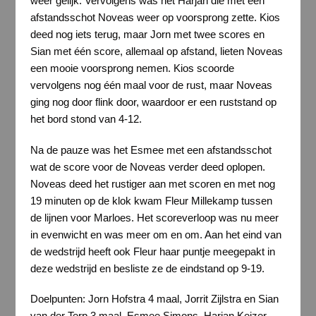
weer gelijk. Vervolgens was het Harjan die met een
afstandsschot Noveas weer op voorsprong zette. Kios
deed nog iets terug, maar Jorn met twee scores en
Sian met één score, allemaal op afstand, lieten Noveas
een mooie voorsprong nemen. Kios scoorde
vervolgens nog één maal voor de rust, maar Noveas
ging nog door flink door, waardoor er een ruststand op
het bord stond van 4-12.
Na de pauze was het Esmee met een afstandsschot
wat de score voor de Noveas verder deed oplopen.
Noveas deed het rustiger aan met scoren en met nog
19 minuten op de klok kwam Fleur Millekamp tussen
de lijnen voor Marloes. Het scoreverloop was nu meer
in evenwicht en was meer om en om. Aan het eind van
de wedstrijd heeft ook Fleur haar puntje meegepakt in
deze wedstrijd en besliste ze de eindstand op 9-19.
Doelpunten: Jorn Hofstra 4 maal, Jorrit Zijlstra en Sian
van der Terp 3 maal, Esmee Simons, Harjan Keizer,