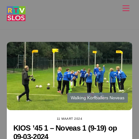
Ga
Men
naar
de
inhoud
Walking Korfballers Noveas
11 MAART 2024
KIOS ’45 1 – Noveas 1 (9-19) op
09-03-2024