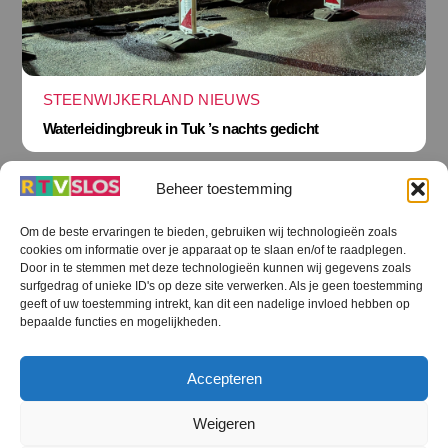
STEENWIJKERLAND NIEUWS
Waterleidingbreuk in Tuk ’s nachts gedicht
Beheer toestemming
Om de beste ervaringen te bieden, gebruiken wij technologieën zoals
cookies om informatie over je apparaat op te slaan en/of te raadplegen.
Terug
Door in te stemmen met deze technologieën kunnen wij gegevens zoals
naar
boven
surfgedrag of unieke ID's op deze site verwerken. Als je geen toestemming
geeft of uw toestemming intrekt, kan dit een nadelige invloed hebben op
RTV SLOS
bepaalde functies en mogelijkheden.
Colofon
Klachten
Privacy verklaring
Disclaimer
Accepteren
Voorwaarden WiFi
RTV SLOS ANBI
Contact
Cookiebeleid (EU)
Terms and Conditions
Weigeren