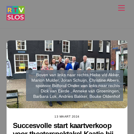
Ga
Men
naar
de
inhoud
Boven van links naar rechts Hieke v/d Akker,
Marion Mulder, Joran Schuijn, Christine Albers,
sponsor Bidfood Onder van links naar rechts
Dick van Eerde , Anneke van Groeningen,
Barbara Lok, Andries Bakker, Bouke Oldenhof
13 MAART 2024
Succesvolle start kaartverkoop
voor theaterspektakel Kaatje bij