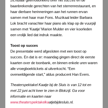
zichtbaar geëmotioneerd over het succes en de
baanbrekende gerechten van het sterrenrestaurant, en
haar dierbare herinneringen aan het runnen ervan
samen met haar man Fons. Muzikaal leider Barbara
Lok bracht vanachter haar piano als klap op de vuurpijl
samen met ‘Kaatje’ Marion Mulder en vier koorleden
een vrolijk lied dat indruk maakte.
Toost op succes
De presentatie werd afgesloten met een toost op
succes. En dat is er: maandag gingen direct de eerste
kaarten over de toonbank, en binnen enkele uren waren
alle vroegboektickets al uitverkocht. “Een
overweldigende start,” aldus producent Han Evers.
Theaterspektakel Kaatje bij de Sluis is van 12 tot en
met 22 juni acht keer te zien in Blokzijl. Ga voor
informatie en kaarten naar
www.theaterspektakelka
a
tjebijdesluis.nl
.