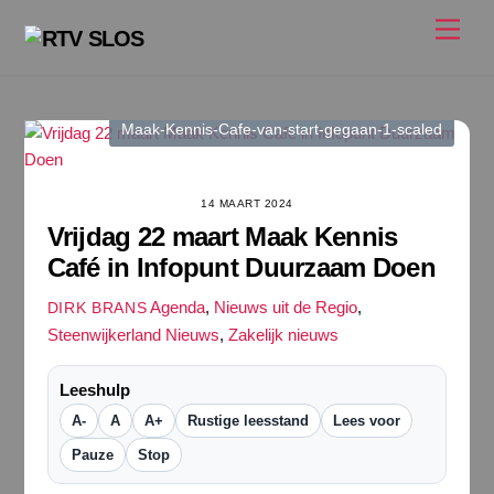
Ga
Men
naar
de
inhoud
Maak-Kennis-Cafe-van-start-gegaan-1-scaled
14 MAART 2024
Vrijdag 22 maart Maak Kennis
Café in Infopunt Duurzaam Doen
Agenda
,
Nieuws uit de Regio
,
DIRK BRANS
Steenwijkerland Nieuws
,
Zakelijk nieuws
Leeshulp
A-
A
A+
Rustige leesstand
Lees voor
Pauze
Stop