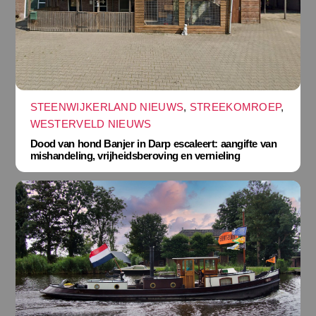
STEENWIJKERLAND NIEUWS
,
STREEKOMROEP
,
WESTERVELD NIEUWS
Dood van hond Banjer in Darp escaleert: aangifte van
mishandeling, vrijheidsberoving en vernieling