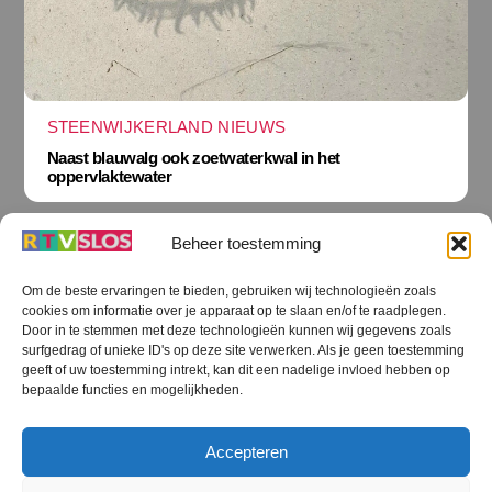
STEENWIJKERLAND NIEUWS
Naast blauwalg ook zoetwaterkwal in het
oppervlaktewater
Beheer toestemming
Om de beste ervaringen te bieden, gebruiken wij technologieën zoals
cookies om informatie over je apparaat op te slaan en/of te raadplegen.
Terug
Door in te stemmen met deze technologieën kunnen wij gegevens zoals
naar
boven
surfgedrag of unieke ID's op deze site verwerken. Als je geen toestemming
geeft of uw toestemming intrekt, kan dit een nadelige invloed hebben op
RTV SLOS
bepaalde functies en mogelijkheden.
Colofon
Klachten
Privacy verklaring
Disclaimer
Accepteren
Voorwaarden WiFi
RTV SLOS ANBI
Contact
Cookiebeleid (EU)
Terms and Conditions