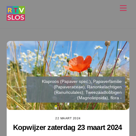
Ga
Men
naar
de
inhoud
Klaproos (Papaver spec.), Papaverfamilie
(Papaveraceae), Ranonkelachtigen
(Ranunculales), Tweezaadlobbigen
(Magnoliopsida), flora -
22 MAART 2024
Kopwijzer zaterdag 23 maart 2024