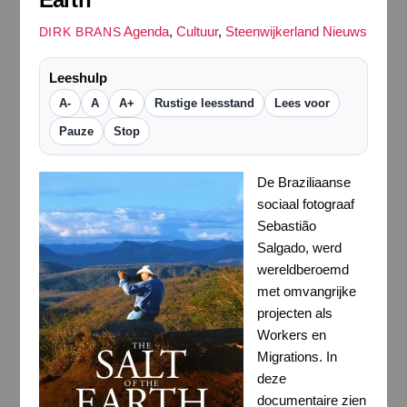
Agenda
,
Cultuur
,
Steenwijkerland Nieuws
DIRK BRANS
Leeshulp
A-
A
A+
Rustige leesstand
Lees voor
Pauze
Stop
De Braziliaanse
sociaal fotograaf
Sebastião
Salgado, werd
wereldberoemd
met omvangrijke
projecten als
Workers en
Migrations. In
deze
documentaire zien