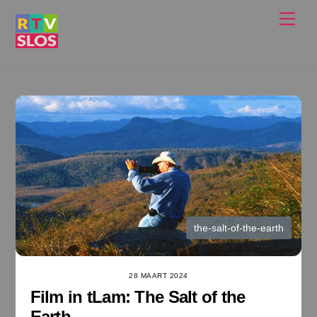
Ga
Men
naar
de
inhoud
the-salt-of-the-earth
28 MAART 2024
Film in tLam: The Salt of the
Earth