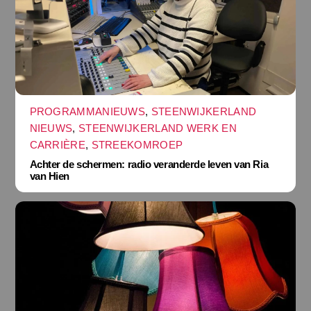
PROGRAMMANIEUWS
,
STEENWIJKERLAND
NIEUWS
,
STEENWIJKERLAND WERK EN
CARRIÈRE
,
STREEKOMROEP
Achter de schermen: radio veranderde leven van Ria
van Hien