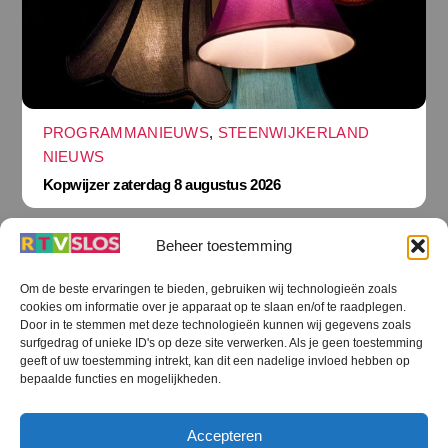
PROGRAMMANIEUWS
,
STEENWIJKERLAND
NIEUWS
Kopwijzer zaterdag 8 augustus 2026
Beheer toestemming
Om de beste ervaringen te bieden, gebruiken wij technologieën zoals
cookies om informatie over je apparaat op te slaan en/of te raadplegen.
Terug
Door in te stemmen met deze technologieën kunnen wij gegevens zoals
naar
boven
surfgedrag of unieke ID's op deze site verwerken. Als je geen toestemming
geeft of uw toestemming intrekt, kan dit een nadelige invloed hebben op
RTV SLOS
bepaalde functies en mogelijkheden.
Colofon
Klachten
Privacy verklaring
Disclaimer
Accepteren
Voorwaarden WiFi
RTV SLOS ANBI
Contact