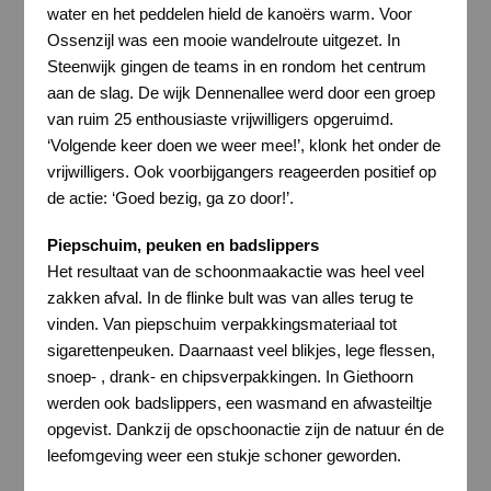
water en het peddelen hield de kanoërs warm. Voor
Ossenzijl was een mooie wandelroute uitgezet. In
Steenwijk gingen de teams in en rondom het centrum
aan de slag. De wijk Dennenallee werd door een groep
van ruim 25 enthousiaste vrijwilligers opgeruimd.
‘Volgende keer doen we weer mee!’, klonk het onder de
vrijwilligers. Ook voorbijgangers reageerden positief op
de actie: ‘Goed bezig, ga zo door!’.
Piepschuim, peuken en badslippers
Het resultaat van de schoonmaakactie was heel veel
zakken afval. In de flinke bult was van alles terug te
vinden. Van piepschuim verpakkingsmateriaal tot
sigarettenpeuken. Daarnaast veel blikjes, lege flessen,
snoep- , drank- en chipsverpakkingen. In Giethoorn
werden ook badslippers, een wasmand en afwasteiltje
opgevist. Dankzij de opschoonactie zijn de natuur én de
leefomgeving weer een stukje schoner geworden.