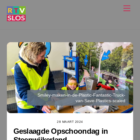
Ga
Men
naar
de
inhoud
Smiley-maken-in-de-Plastic-Fantastic-Truck-
van-Save-Plastics-scaled
28 MAART 2024
Geslaagde Opschoondag in
Steenwijkerland